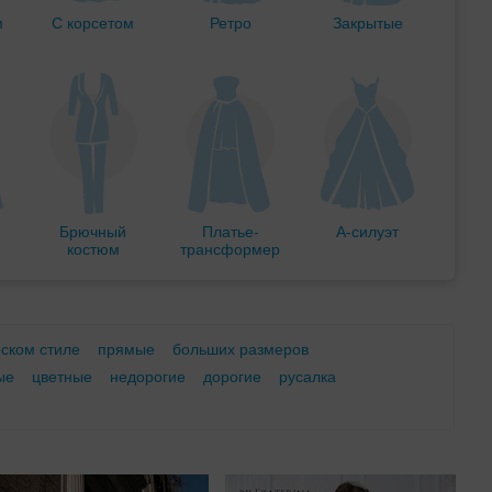
м
С корсетом
Ретро
Закрытые
Брючный
Платье-
А-силуэт
костюм
трансформер
еском стиле
прямые
больших размеров
ые
цветные
недорогие
дорогие
русалка