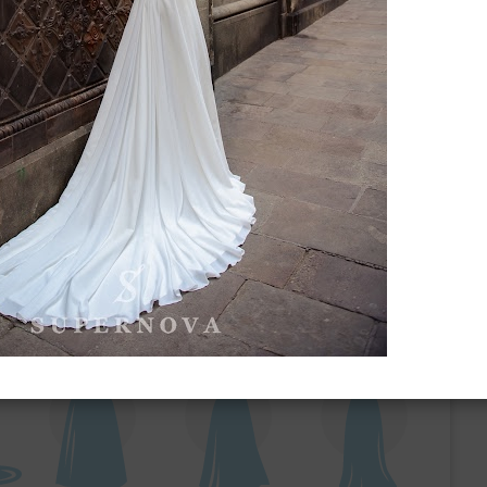
ебного платья
По стилю
Русалка
Принцесса
Бальное