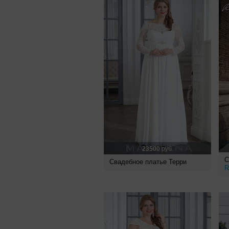
23500
руб.
С
Свадебное платье Терри
R