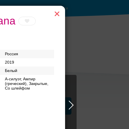
Войти
ana
Россия
2019
Белый
А-силуэт, Ампир
(греческий), Закрытые,
Со шлейфом
Журнал
а
ЗАГСы
Аксессуары