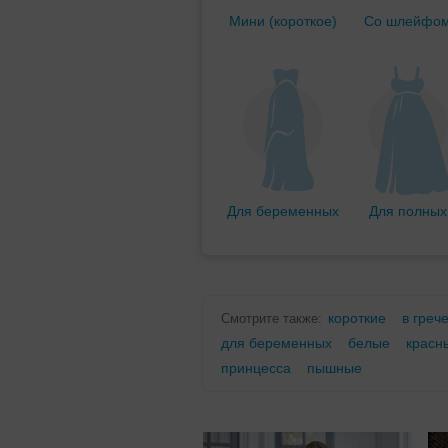
Мини (короткое)
Со шлейфо
Для беременных
Для полных
короткие
в греч
Смотрите также:
для беременных
белые
красн
принцесса
пышные