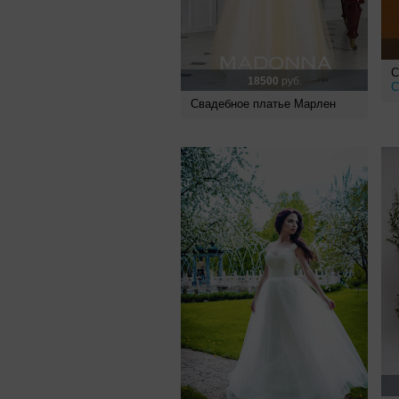
С
18500
руб.
C
Свадебное платье Марлен