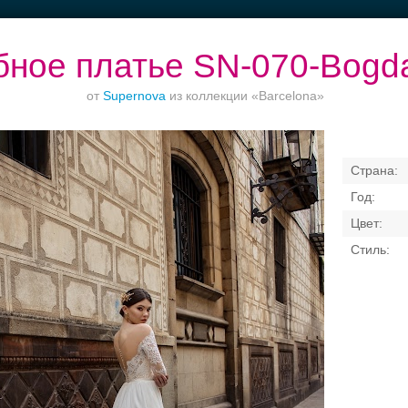
ное платье SN-070-Bogd
от
Supernova
из коллекции «Barcelona»
Ваш безупречный
Банкет в отеле
Торжества за
образ
городом
Свадебные платья
Банкет
Транспорт
Кольц
я