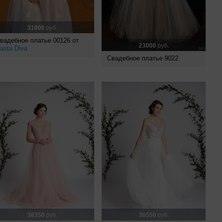
31800
руб.
вадебное платье 00126 от
23000
руб.
asta Diva
Свадебное платье 9022
38350
руб.
36550
руб.