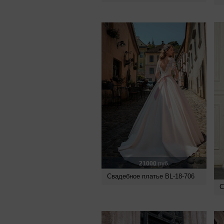
21000
руб.
Свадебное платье BL-18-706
С