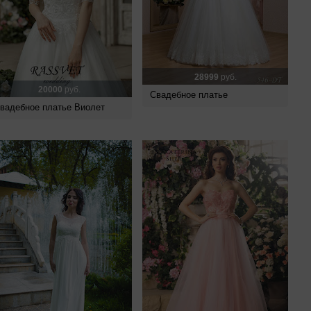
28999
руб.
20000
руб.
Свадебное платье
вадебное платье Виолет