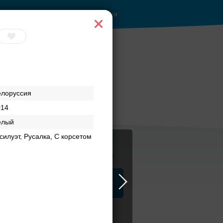
Войти
елоруссия
014
елый
силуэт, Русалка, С корсетом
Журнал
а
ЗАГСы
Аксессуары