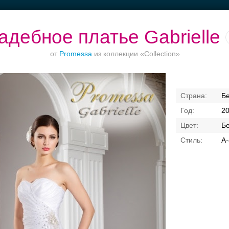
адебное платье Gabrielle
от
Promessa
из коллекции «Collection»
Ваш безупречный
Торжества за
Банкет в отеле
Б
образ
городом
2
Б
А-
Свадебные платья
Банкет
Транспорт
Кольц
я