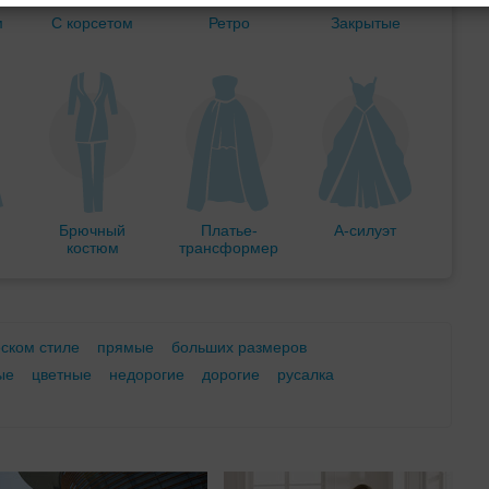
м
С корсетом
Ретро
Закрытые
Брючный
Платье-
А-силуэт
костюм
трансформер
еском стиле
прямые
больших размеров
ые
цветные
недорогие
дорогие
русалка