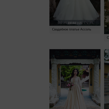
19160
руб.
Свадебное платье Ассоль
С