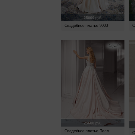
25000
руб.
Свадебное платье 9003
С
25600
руб.
Свадебное платье Палм
С