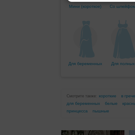
Мини (короткое)
Со шлейфо
Для беременных
Для полных
короткие
в греч
Смотрите также:
для беременных
белые
красн
принцесса
пышные