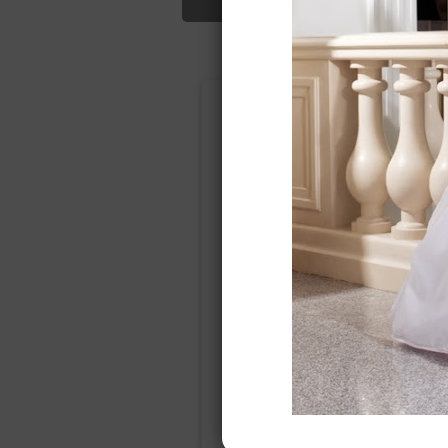
Подбор свад
Ампир
Прямое
(греческий)