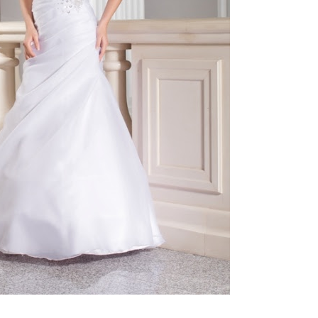
ебного платья
По стилю
Русалка
Принцесса
Бальное