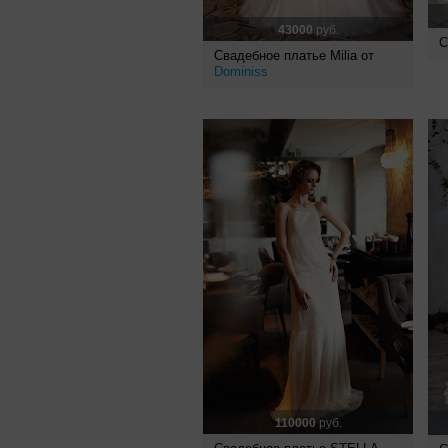
43000
руб.
С
Свадебное платье Milia от
Dominiss
110000
руб.