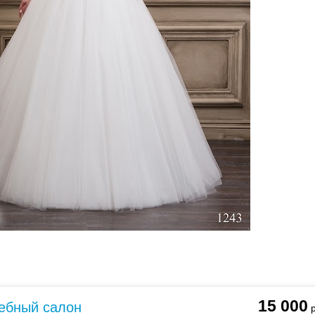
ебного платья
По стилю
Русалка
Принцесса
Бальное
15 000
дебный салон