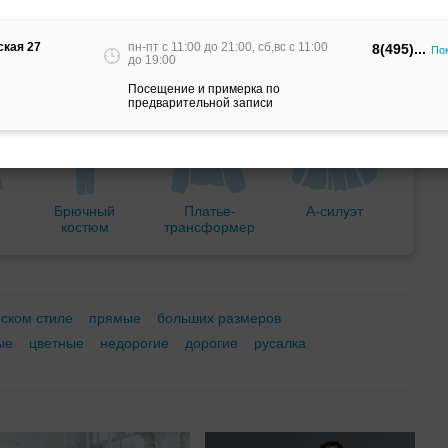
м
С корсетом
Ретро
Закрытые
ская 27
пн-пт c 11:00 до 21:00, сб,вс c 11:00
8(495)
По
до 19:00
Посещение и примерка по
предварительной записи
Брючный
Платье-
А-силуэт
костюм
трансформер
еском стиле
прямые
больших размеров
ые
цветные
недорогие
дорогие
русалка