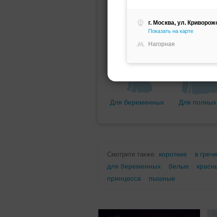
Мини (короткое)
Со шлейфо
г. Москва, ул. Криворож
Показать на карте
Нагорная
Для беременных
Для полных
короткие
в греч
Смотрите также:
для беременных
белые
красн
принцесса
пышные