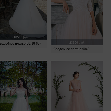
18500
руб.
23600
руб.
вадебное платье BL-18-697
Свадебное платье 9042