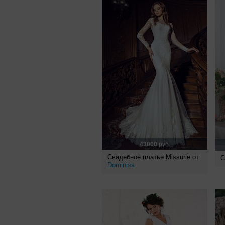
43000
руб.
Свадебное платье Missurie от
С
Dominiss