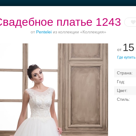
Свадебное платье 1243
от
Pentelei
из коллекции «Коллекция»
15
от
Ваш безупречный
Банкет в отеле
Торжества за
Где купить
образ
городом
Свадебные платья
Банкет
Транспорт
Кольц
я