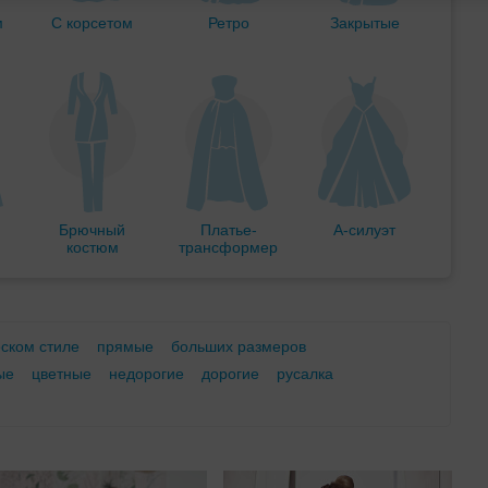
м
С корсетом
Ретро
Закрытые
Брючный
Платье-
А-силуэт
костюм
трансформер
еском стиле
прямые
больших размеров
ые
цветные
недорогие
дорогие
русалка