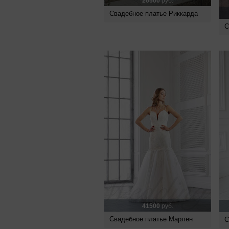
26500
руб.
Свадебное платье Риккарда
С
41500
руб.
Свадебное платье Марлен
С