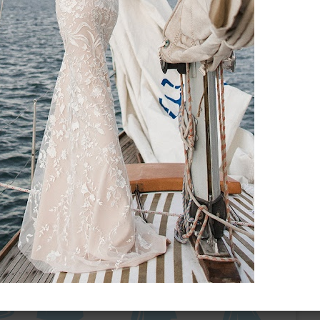
ебного платья
По стилю
Русалка
Принцесса
Бальное