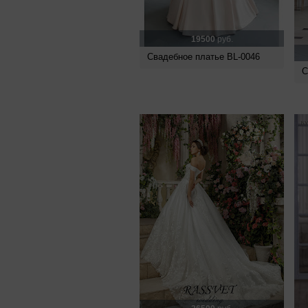
19500
руб.
Свадебное платье BL-0046
С