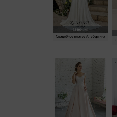
23400
руб.
Свадебное платье Альбертина
С