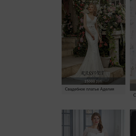
15000
руб.
Свадебное платье Аделия
С