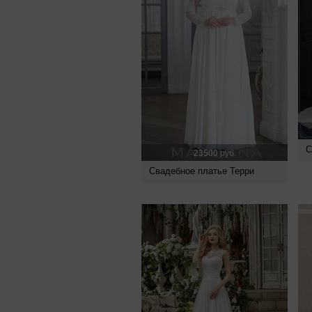
С
23500
руб.
Свадебное платье Терри