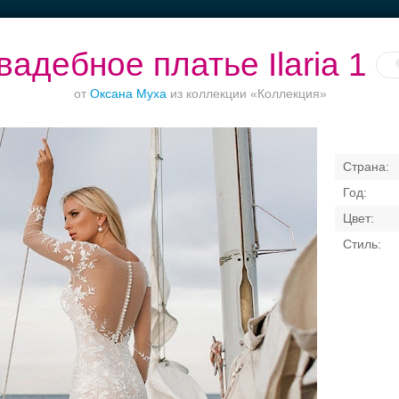
вадебное платье Ilaria 1
от
Оксана Муха
из коллекции «Коллекция»
Банкет в отеле
Торжества за
Ваш безупречный
городом
образ
Свадебные платья
Банкет
Транспорт
Кольц
я