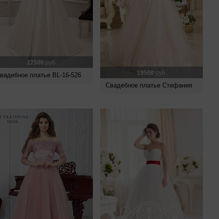
17500
руб.
19500
руб.
вадебное платье BL-16-526
Свадебное платье Стефания