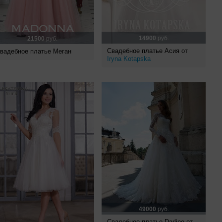
14900
руб.
21500
руб.
Свадебное платье Асия от
вадебное платье Меган
Iryna Kotapska
49000
руб.
Свадебное платье Darline от