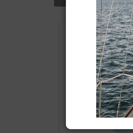
Подбор свад
Ампир
Прямое
(греческий)