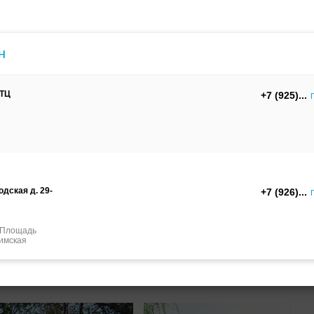
м
С корсетом
Ретро
Закрытые
н
 ТЦ
+7 (925)
Брючный
Платье-
А-силуэт
костюм
трансформер
дская д. 29-
+7 (926)
еском стиле
прямые
больших размеров
т Площадь
ые
цветные
недорогие
дорогие
русалка
имская