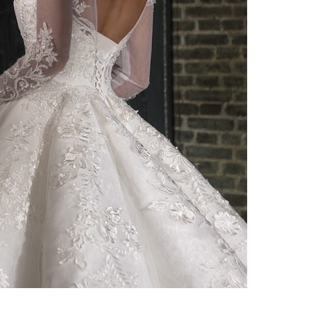
ебного платья
По стилю
Русалка
Принцесса
Бальное