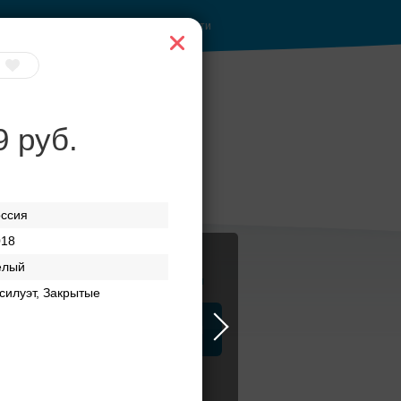
Войти
9 руб.
оссия
018
елый
Журнал
силуэт, Закрытые
а
ЗАГСы
Аксессуары