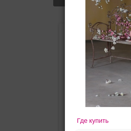
Подбор свад
Ампир
Прямое
(греческий)
Где купить