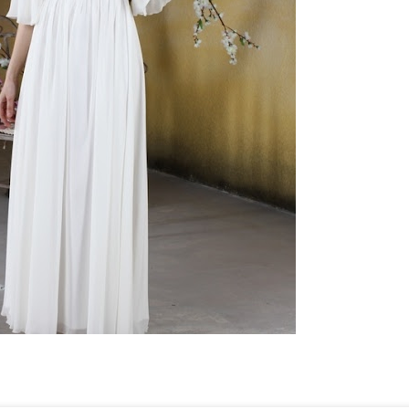
ебного платья
По стилю
Русалка
Принцесса
Бальное