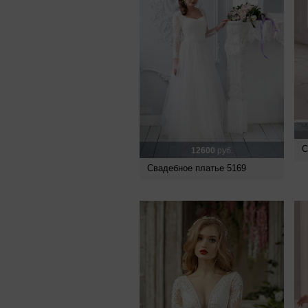
С
12600
руб.
Свадебное платье 5169