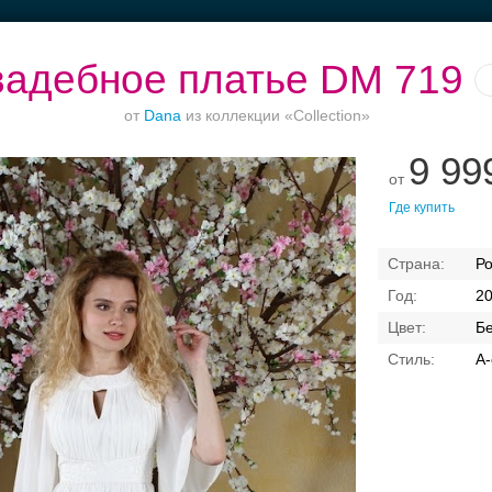
адебное платье DM 719
от
Dana
из коллекции «Collection»
9 99
от
Ваш безупречный
Банкет в отеле
Торжества за
Где купить
образ
городом
Р
2
Б
А-
Свадебные платья
Банкет
Транспорт
Кольц
я