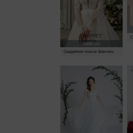
С
30000
руб.
Свадебное платье Шанталь