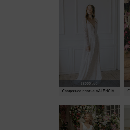
38000
руб.
Свадебное платье VALENCIA
С