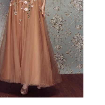
ебного платья
По стилю
Русалка
Принцесса
Бальное