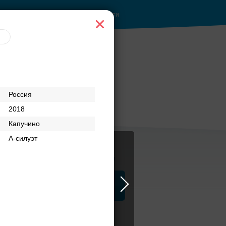
Войти
Россия
2018
Капучино
А-силуэт
Журнал
а
ЗАГСы
Аксессуары