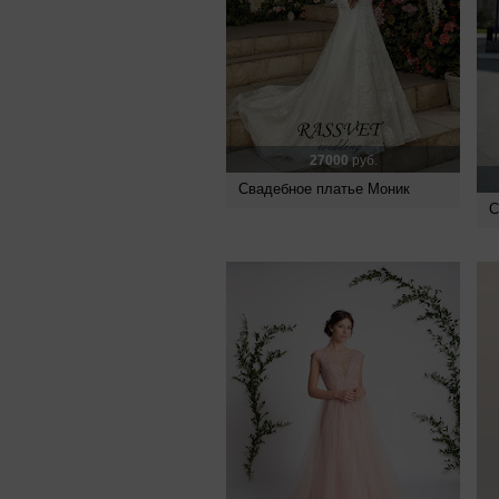
27000
руб.
Свадебное платье Моник
С