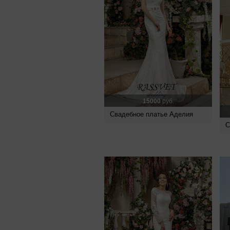
15000
руб.
Свадебное платье Аделия
С