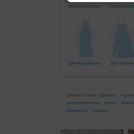
Мини (короткое)
Со шлейфо
Для беременных
Для полных
короткие
в греч
Смотрите также:
для беременных
белые
красн
принцесса
пышные