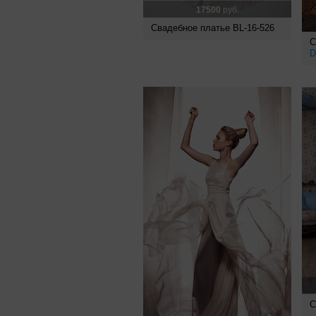
17500
руб.
Свадебное платье BL-16-526
С
D
С