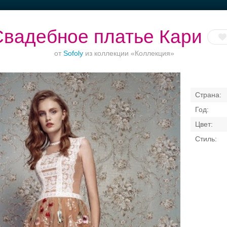
Свадебное платье Кари
от
Sofoly
из коллекции «Коллекция»
Торжества за
Банкет в отеле
Ваш безупречный
городом
образ
Свадебные платья
Банкет
Транспорт
Кольц
я