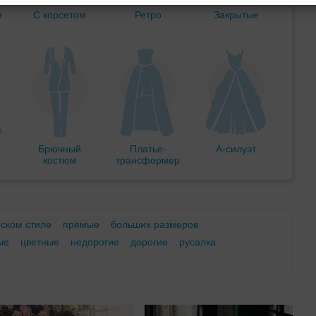
м
С корсетом
Ретро
Закрытые
Брючный
Платье-
А-силуэт
костюм
трансформер
еском стиле
прямые
больших размеров
ые
цветные
недорогие
дорогие
русалка