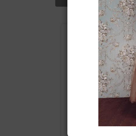
Подбор свад
Ампир
Прямое
(греческий)