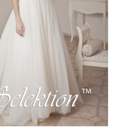
ебного платья
По стилю
Русалка
Принцесса
Бальное