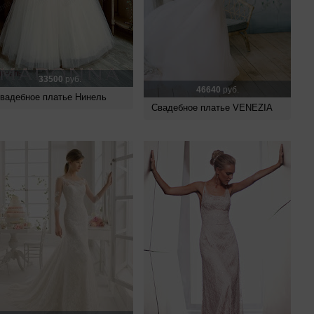
33500
руб.
46640
руб.
вадебное платье Нинель
Свадебное платье VENEZIA