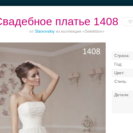
Свадебное платье 1408
от
Slanovskiy
из коллекции «Selektion»
Торжества за
Банкет в отеле
Ваш безупречный
городом
образ
Свадебные платья
Банкет
Транспорт
Кольц
я