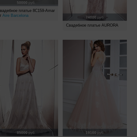
50000
руб.
вадебное платье 8C159-Amar
т
Aire Barcelona
74000
руб.
Свадебное платье AURORA
85000
руб.
19160
руб.