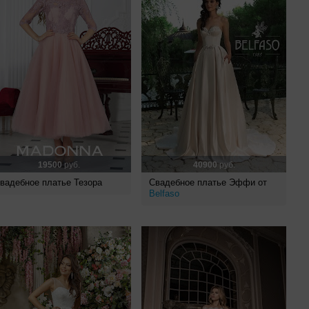
19500
руб.
40900
руб.
вадебное платье Тезора
Свадебное платье Эффи от
Belfaso