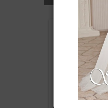
Подбор свад
Ампир
Прямое
(греческий)