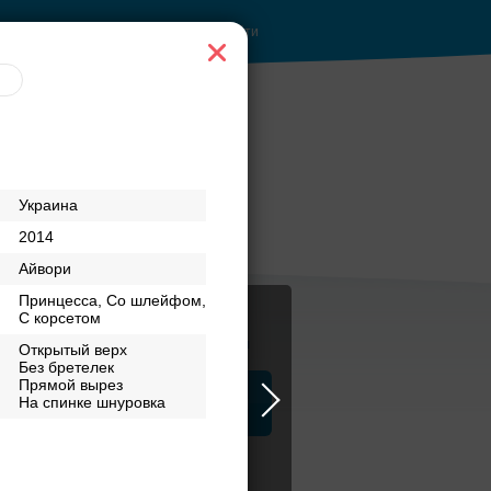
Войти
Украина
2014
Айвори
Принцесса, Со шлейфом,
С корсетом
Журнал
Открытый верх
Без бретелек
Прямой вырез
а
На спинке шнуровка
ЗАГСы
Аксессуары