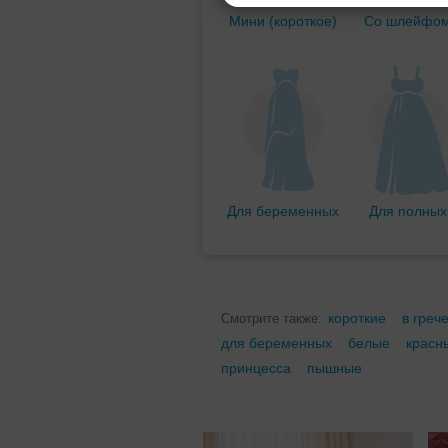
Мини (короткое)
Со шлейфо
Для беременных
Для полных
короткие
в греч
Смотрите также:
для беременных
белые
красн
принцесса
пышные