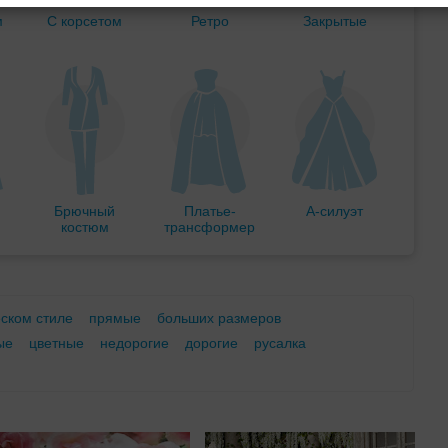
м
С корсетом
Ретро
Закрытые
Брючный
Платье-
А-силуэт
костюм
трансформер
еском стиле
прямые
больших размеров
ые
цветные
недорогие
дорогие
русалка