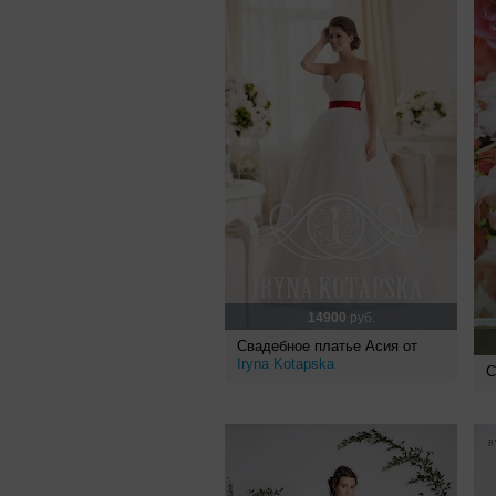
14900
руб.
Свадебное платье Асия от
Iryna Kotapska
С