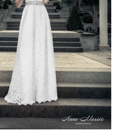
ебного платья
По стилю
Русалка
Принцесса
Бальное