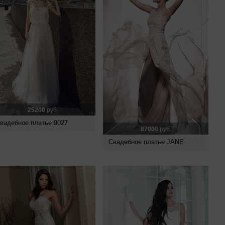
25200
руб.
вадебное платье 9027
87000
руб.
Свадебное платье JANE