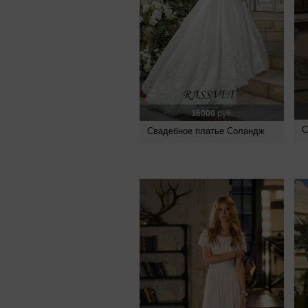
36000
руб.
С
Свадебное платье Соландж