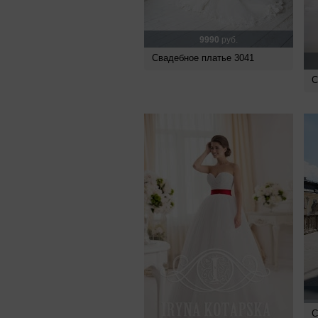
9990
руб.
Свадебное платье 3041
С
С