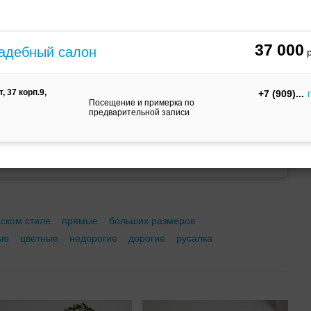
м
С корсетом
Ретро
Закрытые
37 000
свадебный салон
 37 корп.9,
+7 (909)
Посещение и примерка по
предварительной записи
Брючный
Платье-
А-силуэт
костюм
трансформер
еском стиле
прямые
больших размеров
ые
цветные
недорогие
дорогие
русалка