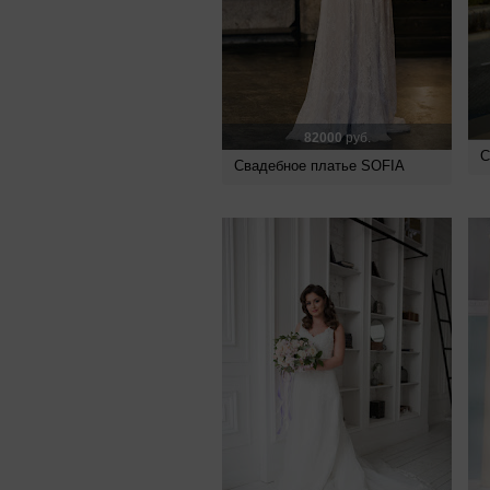
82000
руб.
С
Свадебное платье SOFIA