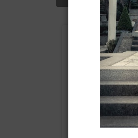
Подбор свад
Ампир
Прямое
(греческий)