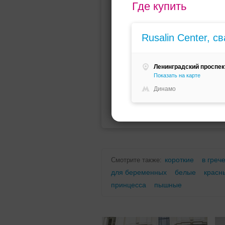
Где купить
Мини (короткое)
Со шлейфо
Rusalin Center, 
Ленинградский проспект,
Показать на карте
Динамо
Для беременных
Для полных
короткие
в греч
Смотрите также:
для беременных
белые
красн
принцесса
пышные