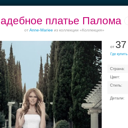
адебное платье Палома
от
Anne-Mariee
из коллекции «Коллекция»
37
от
Банкет в отеле
Ваш безупречный
Торжества за
Где купить
образ
городом
Свадебные платья
Банкет
Транспорт
Кольц
я