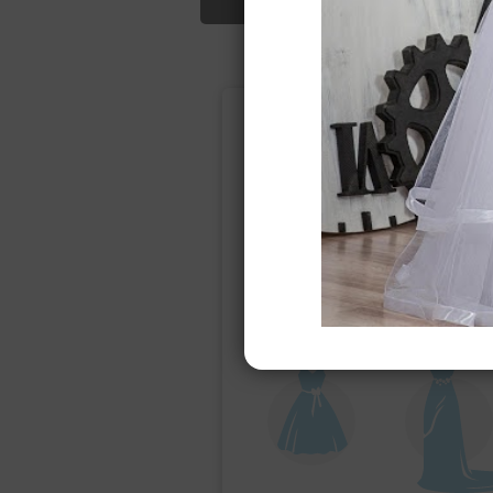
Подбор свад
Ампир
Прямое
(греческий)