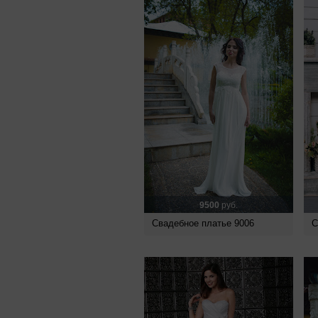
9500
руб.
Свадебное платье 9006
С