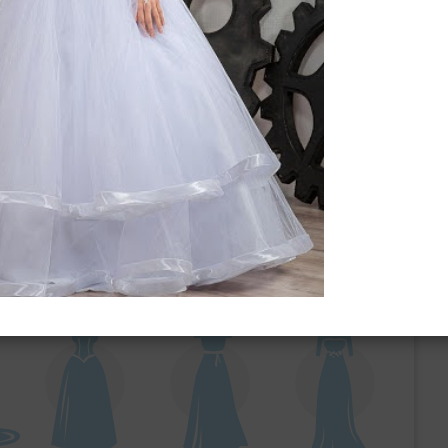
ебного платья
По стилю
Русалка
Принцесса
Бальное