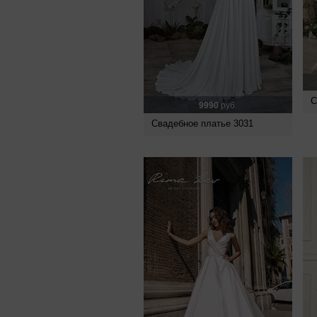
С
9990
руб.
Свадебное платье 3031