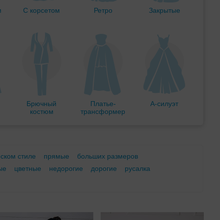
м
С корсетом
Ретро
Закрытые
Брючный
Платье-
А-силуэт
костюм
трансформер
еском стиле
прямые
больших размеров
ые
цветные
недорогие
дорогие
русалка