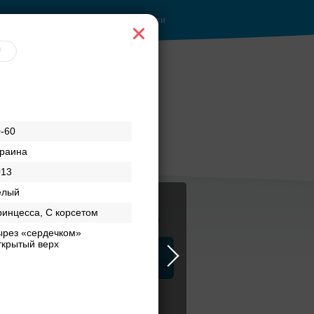
Войти
-60
краина
013
елый
инцесса, С корсетом
Журнал
ырез «сердечком»
ткрытый верх
а
ЗАГСы
Аксессуары