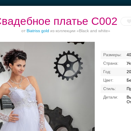
вадебное платье C002
от
Biatriss gold
из коллекции «Black and white»
Банкет в отеле
Торжества за
Ваш безупречный
40
городом
образ
У
2
Б
Пр
В
О
Свадебные платья
Банкет
Транспорт
Кольц
я