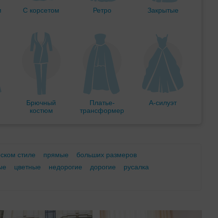
м
С корсетом
Ретро
Закрытые
Брючный
Платье-
А-силуэт
костюм
трансформер
еском стиле
прямые
больших размеров
ые
цветные
недорогие
дорогие
русалка