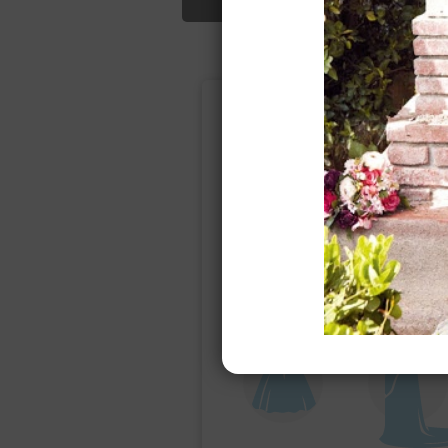
Подбор свад
Ампир
Прямое
(греческий)