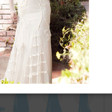
ебного платья
По стилю
Русалка
Принцесса
Бальное