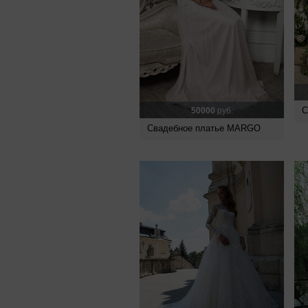
С
50000
руб.
Свадебное платье MARGO