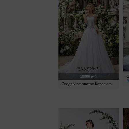
С
18000
руб.
D
Свадебное платье Каролина