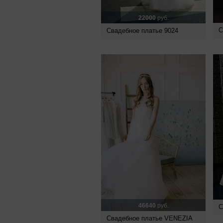
22000
руб.
С
Свадебное платье 9024
46640
руб.
С
Свадебное платье VENEZIA