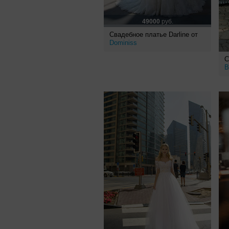
49000
руб.
Свадебное платье Darline от
Dominiss
С
B