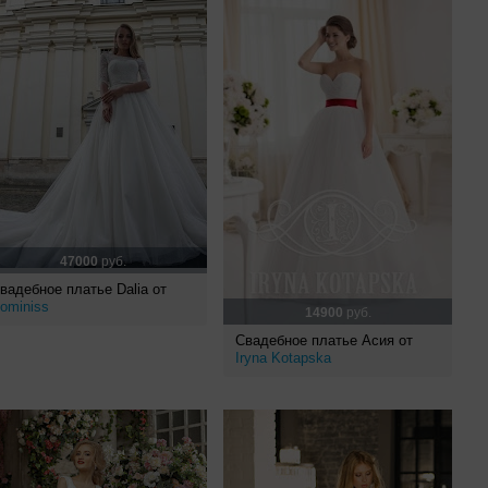
47000
руб.
вадебное платье Dalia от
ominiss
14900
руб.
Свадебное платье Асия от
Iryna Kotapska