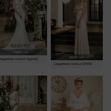
15000
руб.
88000
руб.
вадебное платье Аделия
Свадебное платье DIANA