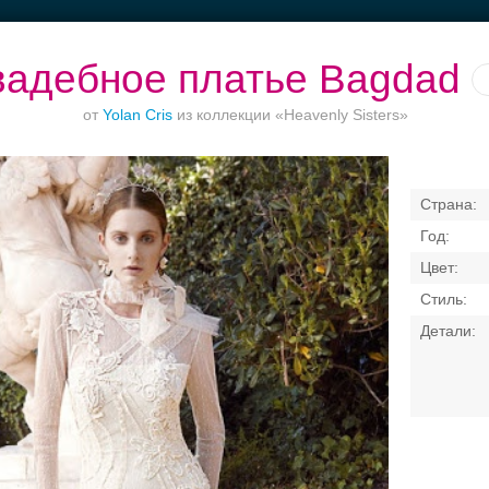
адебное платье Bagdad
от
Yolan Cris
из коллекции «Heavenly Sisters»
Ваш безупречный
Банкет в отеле
Торжества за
образ
городом
Свадебные платья
Банкет
Транспорт
Кольц
я