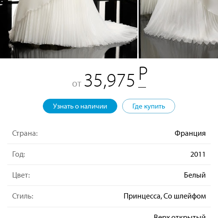
35,975
от
Узнать о наличии
Где купить
Страна:
Франция
Год:
2011
Цвет:
Белый
Стиль:
Принцесса, Со шлейфом
Верх открытый