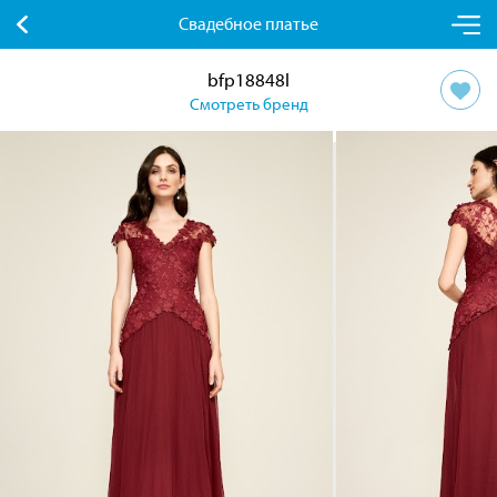
Свадебное платье
bfp18848l
Смотреть бренд