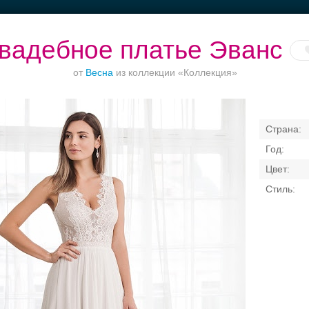
вадебное платье Эванс
от
Весна
из коллекции «Коллекция»
Торжества за
Банкет в отеле
Ваш безупречный
городом
образ
Свадебные платья
Банкет
Транспорт
Кольц
я