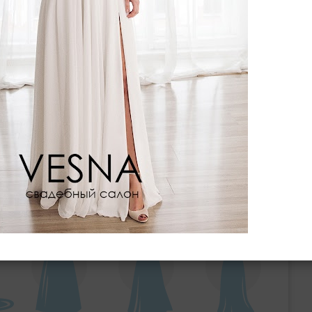
ебного платья
По стилю
Русалка
Принцесса
Бальное