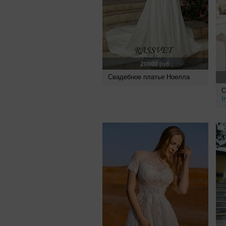
20000
руб.
Свадебное платье Ноелла
С
I