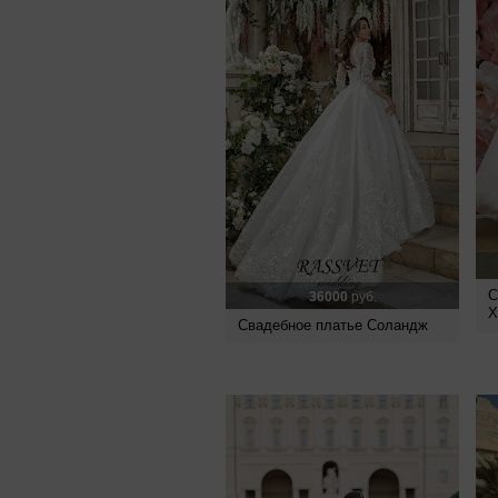
С
36000
руб.
Х
Свадебное платье Соландж