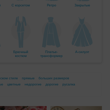
м
С корсетом
Ретро
Закрытые
Брючный
Платье-
А-силуэт
костюм
трансформер
еском стиле
прямые
больших размеров
ые
цветные
недорогие
дорогие
русалка