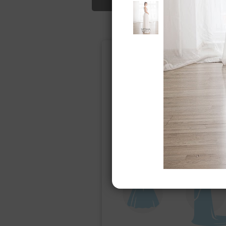
Подбор свад
Ампир
Прямое
(греческий)