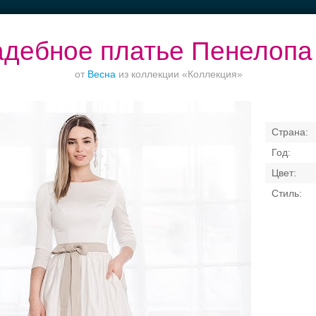
дебное платье Пенелопа
от
Весна
из коллекции «Коллекция»
Торжества за
Банкет в отеле
Ваш безупречный
городом
образ
Свадебные платья
Банкет
Транспорт
Кольц
я