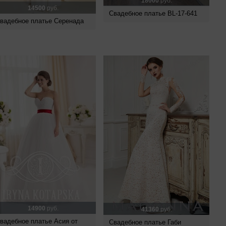
18000
руб.
14500
руб.
Свадебное платье BL-17-641
вадебное платье Серенада
14900
руб.
41360
руб.
вадебное платье Асия от
Свадебное платье Габи