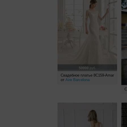
50000
руб.
Свадебное платье 8C159-Amar
от
Aire Barcelona
С