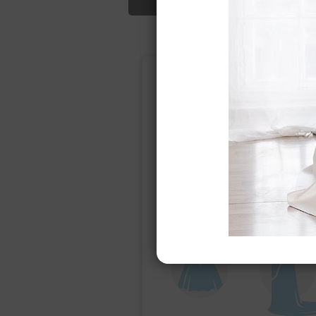
Подбор свад
Ампир
Прямое
(греческий)