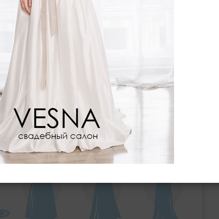
ебного платья
По стилю
Русалка
Принцесса
Бальное