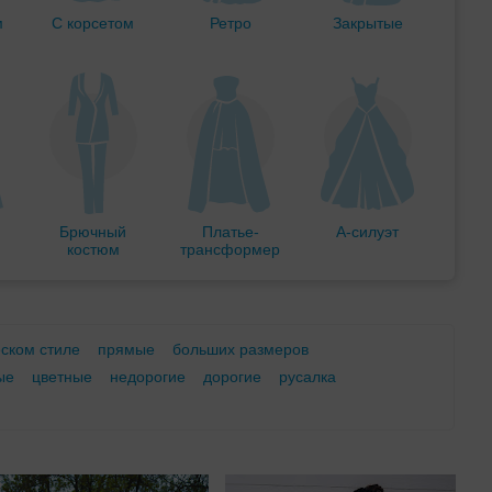
м
С корсетом
Ретро
Закрытые
Брючный
Платье-
А-силуэт
костюм
трансформер
еском стиле
прямые
больших размеров
ые
цветные
недорогие
дорогие
русалка