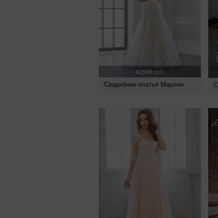
41500
руб.
Свадебное платье Марлен
С