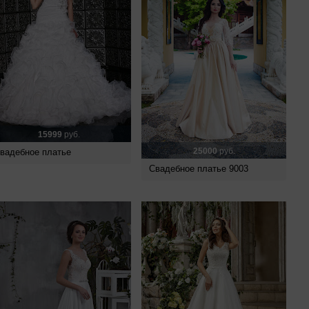
15999
руб.
25000
руб.
вадебное платье
Свадебное платье 9003