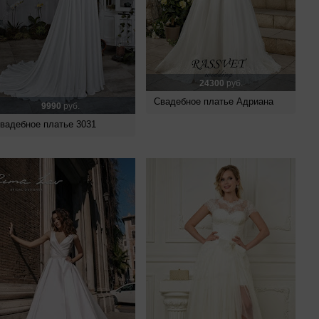
24300
руб.
Свадебное платье Адриана
9990
руб.
вадебное платье 3031