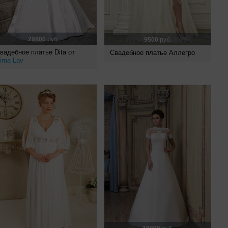
29900
руб.
9500
руб.
вадебное платье Dita от
Свадебное платье Аллегро
ima Lav