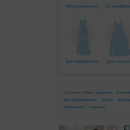
Мини (короткое)
Со шлейфо
Для беременных
Для полных
короткие
в греч
Смотрите также:
для беременных
белые
красн
принцесса
пышные