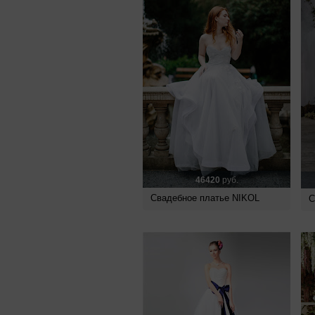
46420
руб.
Свадебное платье NIKOL
С