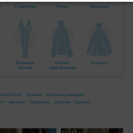
м
С корсетом
Ретро
Закрытые
Брючный
Платье-
А-силуэт
костюм
трансформер
еском стиле
прямые
больших размеров
ые
цветные
недорогие
дорогие
русалка