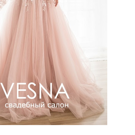
ебного платья
По стилю
Русалка
Принцесса
Бальное