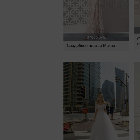
37600
руб.
С
о
Свадебное платье Макао