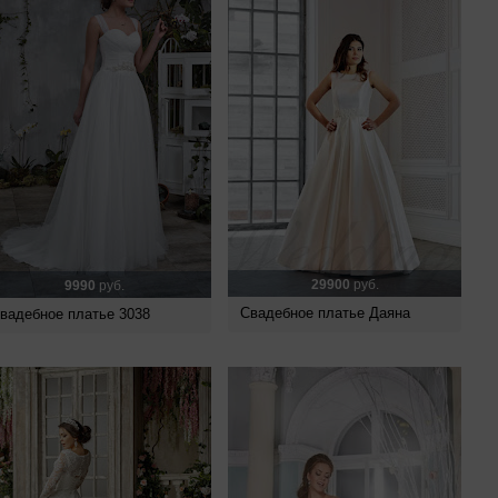
29900
руб.
9990
руб.
Свадебное платье Даяна
вадебное платье 3038