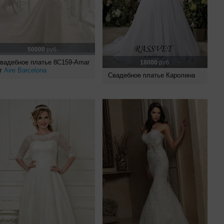
50000
руб.
вадебное платье 8C159-Amar
18000
руб.
т
Aire Barcelona
Свадебное платье Каролина