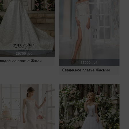
29700
руб.
вадебное платье Жюли
35000
руб.
Свадебное платье Жасмин