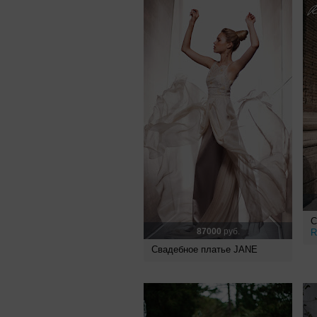
С
87000
руб.
R
Свадебное платье JANE