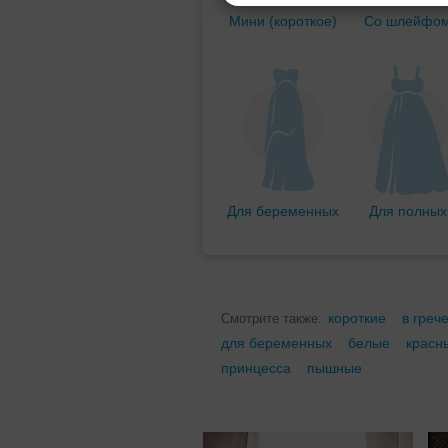
Мини (короткое)
Со шлейфо
Для беременных
Для полных
короткие
в греч
Смотрите также:
для беременных
белые
красн
принцесса
пышные