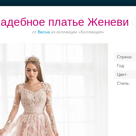
адебное платье Женеви
от
Весна
из коллекции «Коллекция»
Ваш безупречный
Банкет в отеле
Торжества за
образ
городом
Свадебные платья
Банкет
Транспорт
Кольц
я