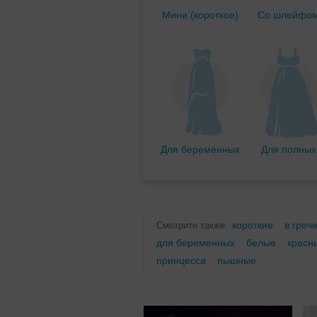
Мини (короткое)
Со шлейфо
Для беременных
Для полных
короткие
в греч
Смотрите также:
для беременных
белые
красн
принцесса
пышные