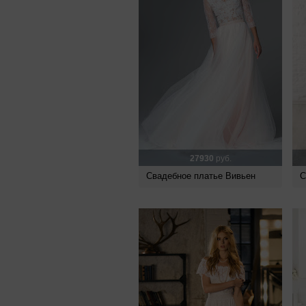
27930
руб.
Свадебное платье Вивьен
С