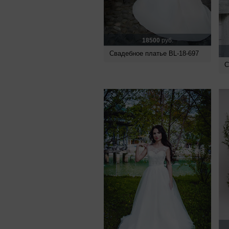
18500
руб.
Свадебное платье BL-18-697
С