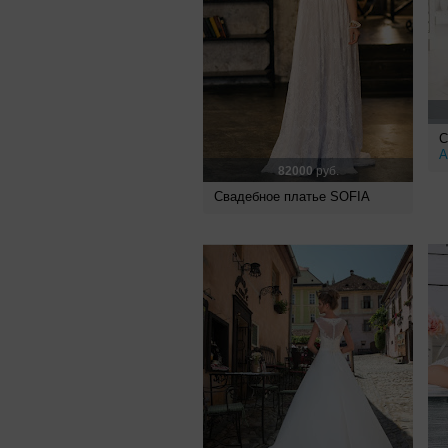
С
A
82000
руб.
Свадебное платье SOFIA