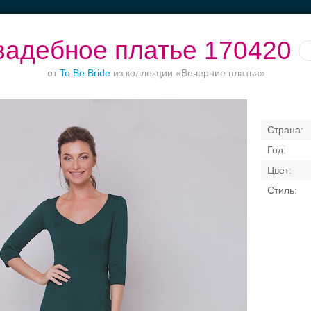
вадебное платье 170420
от
To Be Bride
из коллекции «Вечерние платья»
Банкет в отеле
Торжества за
Ваш безупречный
городом
образ
Свадебные платья
Банкет
Транспорт
Кольц
я