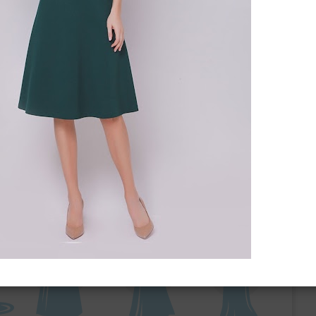
ебного платья
По стилю
Русалка
Принцесса
Бальное