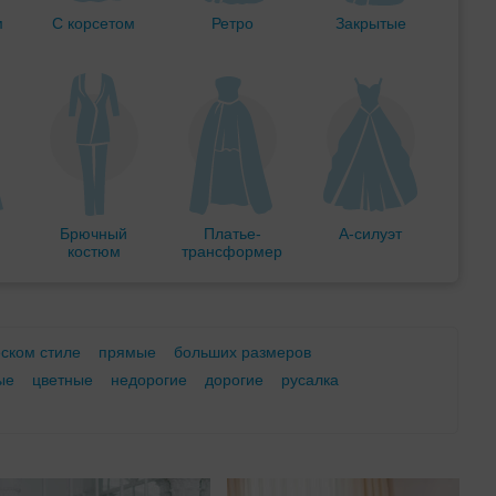
м
С корсетом
Ретро
Закрытые
Брючный
Платье-
А-силуэт
костюм
трансформер
еском стиле
прямые
больших размеров
ые
цветные
недорогие
дорогие
русалка