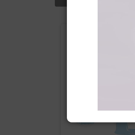
Подбор свад
Ампир
Прямое
(греческий)