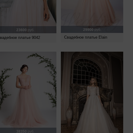
29900
руб.
23600
руб.
Свадебное платье Elain
вадебное платье 9042
38350
руб.