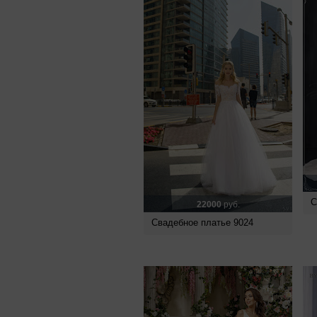
С
22000
руб.
Свадебное платье 9024