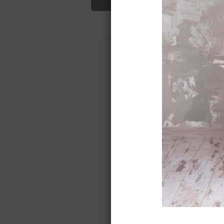
Подбор свад
Ампир
Прямое
(греческий)