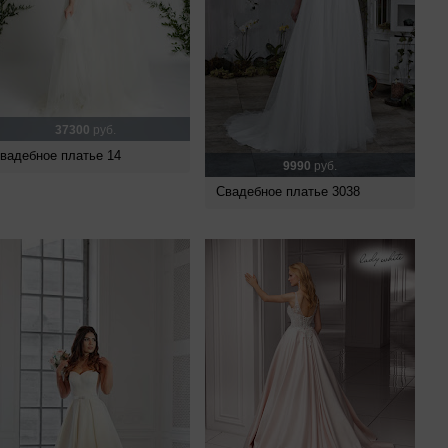
37300
руб.
вадебное платье 14
9990
руб.
Свадебное платье 3038