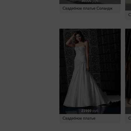
36000
руб.
Свадебное платье Соландж
С
21999
руб.
Свадебное платье
С