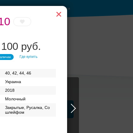
Войти
10
 100 руб.
Где купить
наличии
40, 42, 44, 46
Украина
2018
Журнал
Молочный
Закрытые, Русалка, Со
а
ЗАГСы
Аксессуары
шлейфом