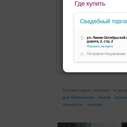
Где купить
Мини (короткое)
Со шлейфо
Свадебный торго
ул. Линии Октябрьской
дороги, 2, стр. 2
Показать на карте
Петровско-Разумовская
Для беременных
Для полных
короткие
в греч
Смотрите также:
для беременных
белые
красн
принцесса
пышные