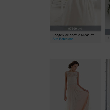
97500
руб.
Свадебное платье Midas от
С
Aire Barcelona