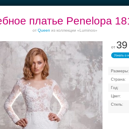
бное платье Penelopa 18
от
Queen
из коллекции «Luminos»
39
от
Торжества за
Банкет в отеле
Ваш безупречный
городом
образ
Узнать о 
Свадебные платья
Банкет
Транспорт
Кольц
я