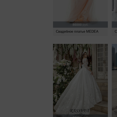
86000
руб.
Свадебное платье MEDEA
С