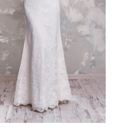
ебного платья
По стилю
Русалка
Принцесса
Бальное