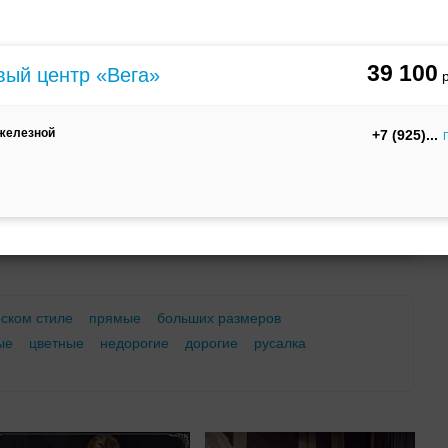
м
С корсетом
Ретро
Закрытые
39 100
вый центр «Вега»
 железной
+7 (925)
Брючный
Платье-
А-силуэт
костюм
трансформер
еском стиле
прямые
больших размеров
ые
цветные
недорогие
дорогие
русалка