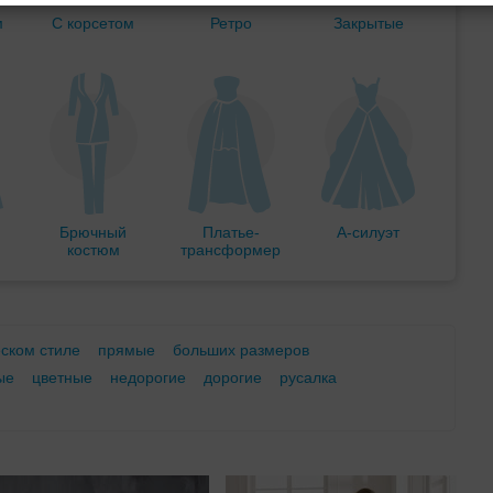
м
С корсетом
Ретро
Закрытые
Брючный
Платье-
А-силуэт
костюм
трансформер
еском стиле
прямые
больших размеров
ые
цветные
недорогие
дорогие
русалка