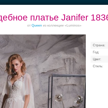
ебное платье Janifer 183
от
Queen
из коллекции «Luminos»
Торжества за
Ваш безупречный
Банкет в отеле
городом
образ
Свадебные платья
Банкет
Транспорт
Кольц
я