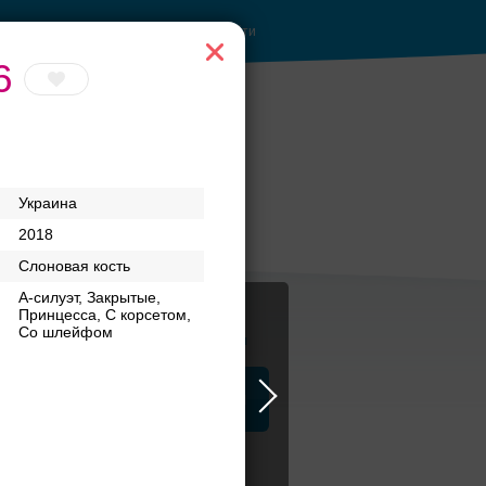
Войти
6
Украина
2018
Слоновая кость
А-силуэт, Закрытые,
Принцесса, С корсетом,
Со шлейфом
Журнал
а
ЗАГСы
Аксессуары