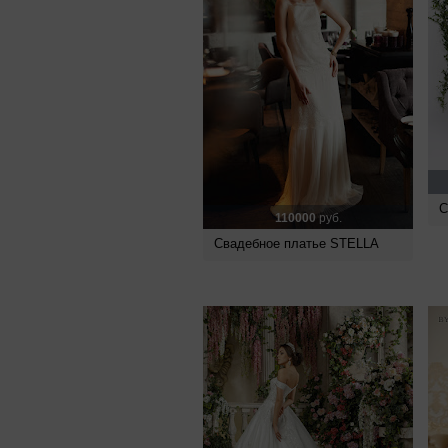
С
110000
руб.
Свадебное платье STELLA