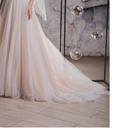
ебного платья
По стилю
Русалка
Принцесса
Бальное