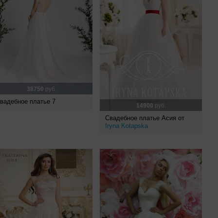
38750
руб.
вадебное платье 7
14900
руб.
Свадебное платье Асия от
Iryna Kotapska