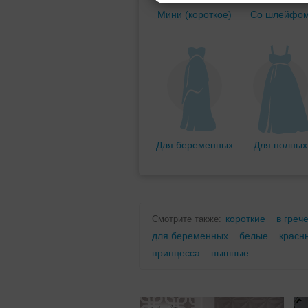
Мини (короткое)
Со шлейфо
Для беременных
Для полных
короткие
в греч
Смотрите также:
для беременных
белые
красн
принцесса
пышные