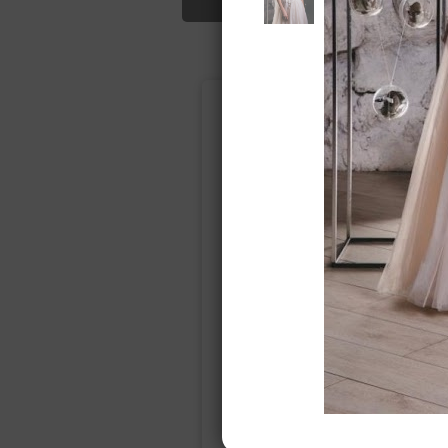
Подбор свад
Ампир
Прямое
(греческий)