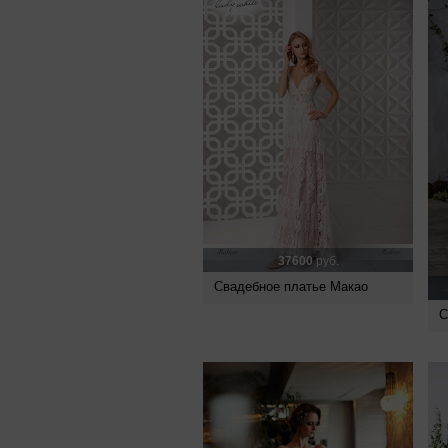
37600
руб.
Свадебное платье Макао
С