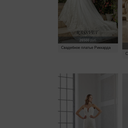
26500
руб.
Свадебное платье Риккарда
С