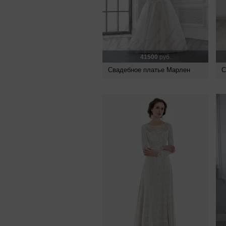
41500
руб.
Свадебное платье Марлен
С