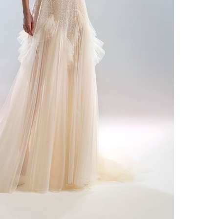
ебного платья
По стилю
Русалка
Принцесса
Бальное