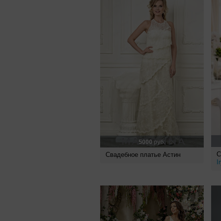
5000
руб.
С
Свадебное платье Астин
I