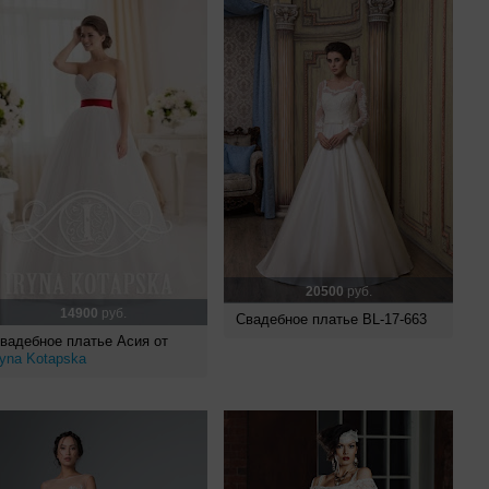
20500
руб.
14900
руб.
Свадебное платье BL-17-663
вадебное платье Асия от
ryna Kotapska