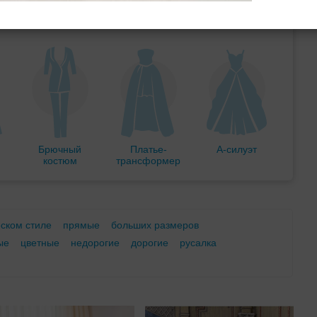
м
С корсетом
Ретро
Закрытые
Брючный
Платье-
А-силуэт
костюм
трансформер
еском стиле
прямые
больших размеров
ые
цветные
недорогие
дорогие
русалка