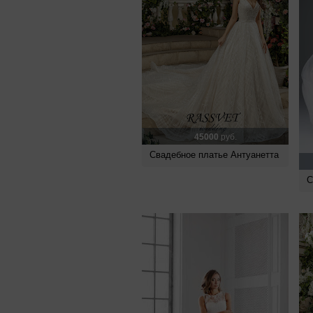
45000
руб.
Свадебное платье Антуанетта
С