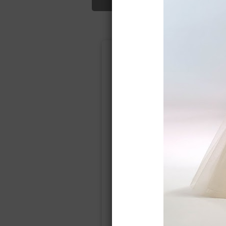
Подбор свад
Ампир
Прямое
(греческий)