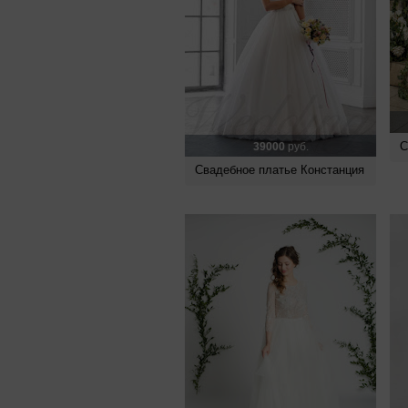
С
39000
руб.
Свадебное платье Констанция