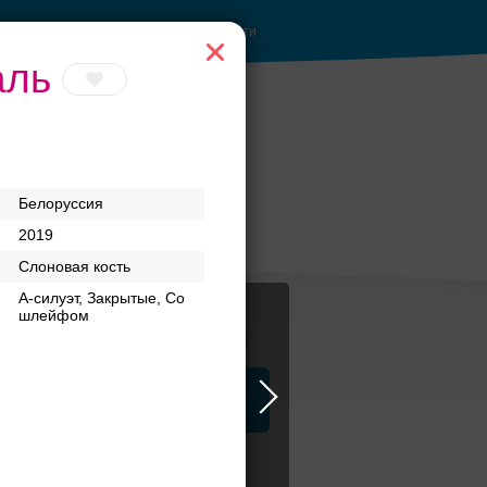
Войти
аль
Белоруссия
2019
Слоновая кость
А-силуэт, Закрытые, Со
шлейфом
Журнал
а
ЗАГСы
Аксессуары