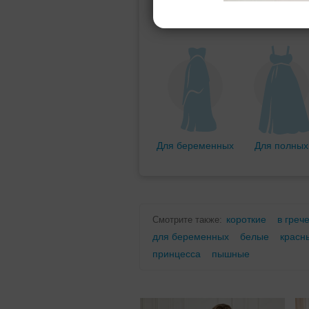
Мини (короткое)
Со шлейфо
Для беременных
Для полных
короткие
в греч
Смотрите также:
для беременных
белые
красн
принцесса
пышные