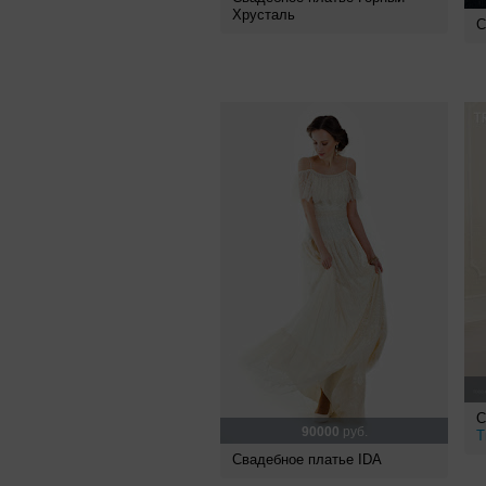
Хрусталь
С
С
90000
руб.
T
Свадебное платье IDA