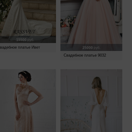
15500
руб.
вадебное платье Ивет
25000
руб.
Свадебное платье 9032