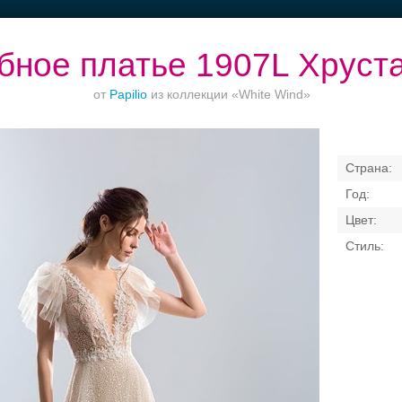
бное платье 1907L Хруст
от
Papilio
из коллекции «White Wind»
Ваш безупречный
Торжества за
Банкет в отеле
образ
городом
Свадебные платья
Банкет
Транспорт
Кольц
я