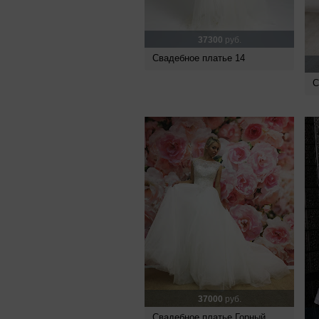
37300
руб.
Свадебное платье 14
С
37000
руб.
Свадебное платье Горный