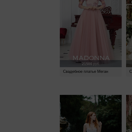
21500
руб.
Свадебное платье Меган
С