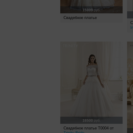
15999
руб.
Свадебное платье
С
I
16500
руб.
Свадебное платье Т0004 от
Trinity Bride