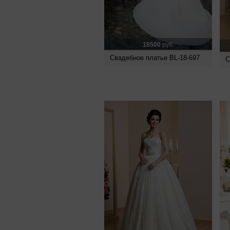
18500
руб.
Свадебное платье BL-18-697
С