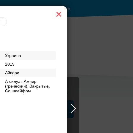
Войти
Украина
2019
Айвори
А-силуэт, Ампир
(греческий), Закрытые,
Со шлейфом
Журнал
а
ЗАГСы
Аксессуары