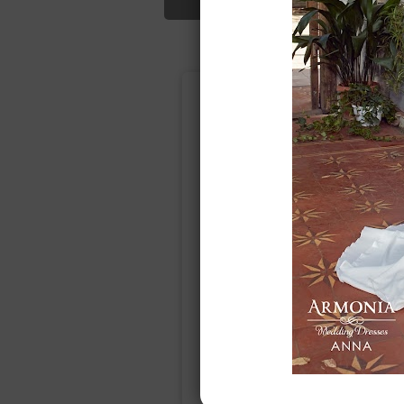
Подбор свад
Ампир
Прямое
(греческий)