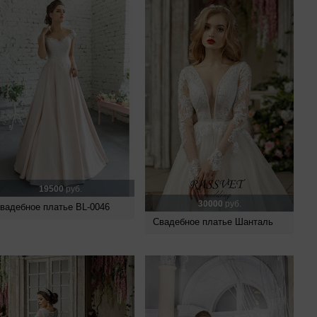
19500
руб.
30000
руб.
вадебное платье BL-0046
Свадебное платье Шанталь