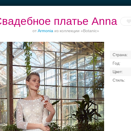
вадебное платье Anna
от
Armonia
из коллекции «Botanic»
Банкет в отеле
Ваш безупречный
Торжества за
образ
городом
Свадебные платья
Банкет
Транспорт
Кольц
я