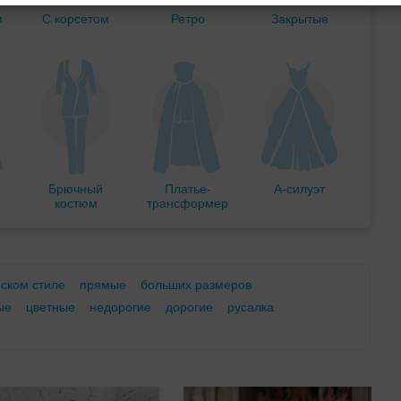
м
С корсетом
Ретро
Закрытые
Брючный
Платье-
А-силуэт
костюм
трансформер
еском стиле
прямые
больших размеров
ые
цветные
недорогие
дорогие
русалка