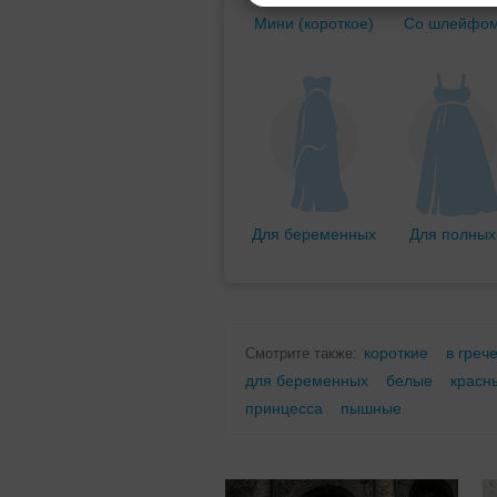
Мини (короткое)
Со шлейфо
Для беременных
Для полных
короткие
в греч
Смотрите также:
для беременных
белые
красн
принцесса
пышные