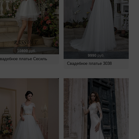
10800
руб.
9990
руб.
вадебное платье Сесиль
Свадебное платье 3038