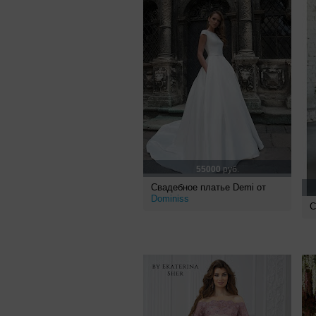
55000
руб.
Свадебное платье Demi от
Dominiss
С