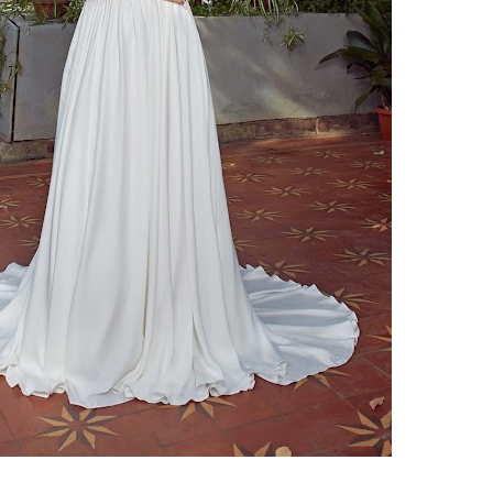
ебного платья
По стилю
Русалка
Принцесса
Бальное