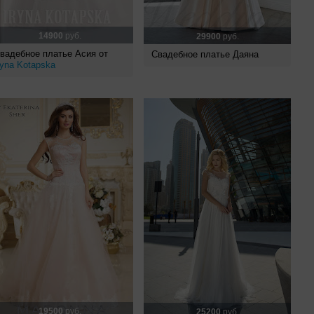
14900
руб.
29900
руб.
вадебное платье Асия от
Свадебное платье Даяна
ryna Kotapska
19500
руб.
25200
руб.