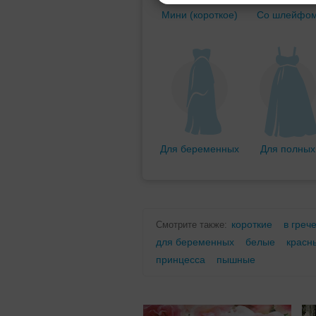
Мини (короткое)
Со шлейфо
Для беременных
Для полных
короткие
в греч
Смотрите также:
для беременных
белые
красн
принцесса
пышные