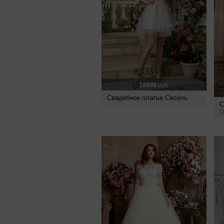
10800
руб.
Свадебное платье Сесиль
С
D