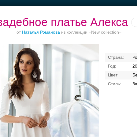
вадебное платье Алекса
от
Наталья Романова
из коллекции «New collection»
Торжества за
Ваш безупречный
Банкет в отеле
Р
городом
образ
2
Б
За
Свадебные платья
Банкет
Транспорт
Кольц
я