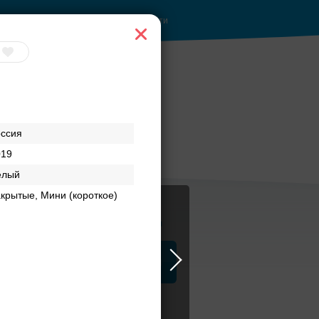
Войти
оссия
019
елый
крытые, Мини (короткое)
Журнал
а
ЗАГСы
Аксессуары