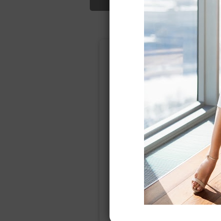
Подбор свад
Ампир
Прямое
(греческий)