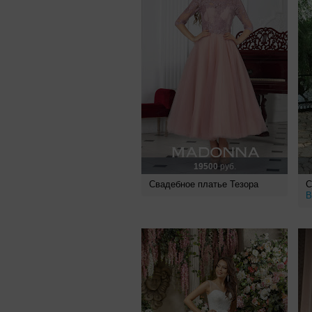
19500
руб.
Свадебное платье Тезора
С
B