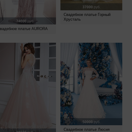
37000
руб.
Свадебное платье Горный
Хрусталь
74000
руб.
вадебное платье AURORA
50000
руб.
Свадебное платье Люсия