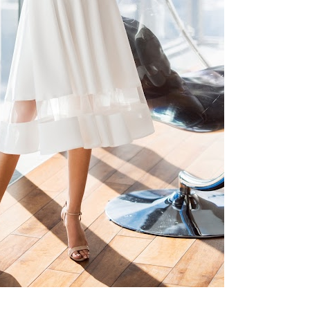
ебного платья
По стилю
Русалка
Принцесса
Бальное