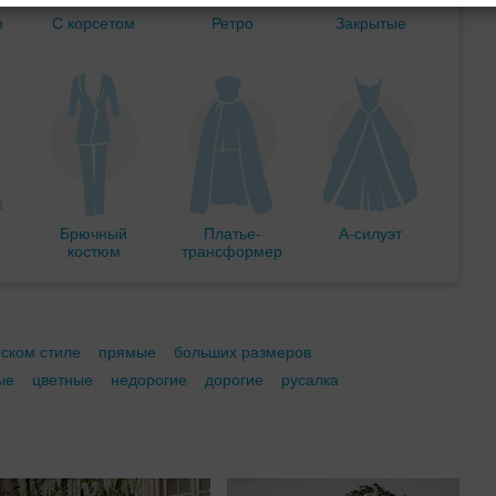
м
С корсетом
Ретро
Закрытые
Брючный
Платье-
А-силуэт
костюм
трансформер
еском стиле
прямые
больших размеров
ые
цветные
недорогие
дорогие
русалка