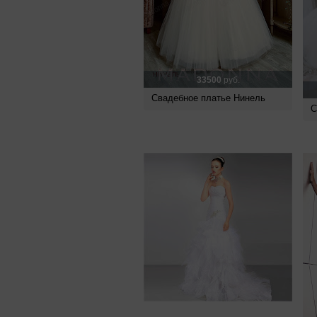
33500
руб.
Свадебное платье Нинель
С