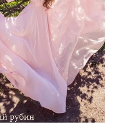
ебного платья
По стилю
Русалка
Принцесса
Бальное