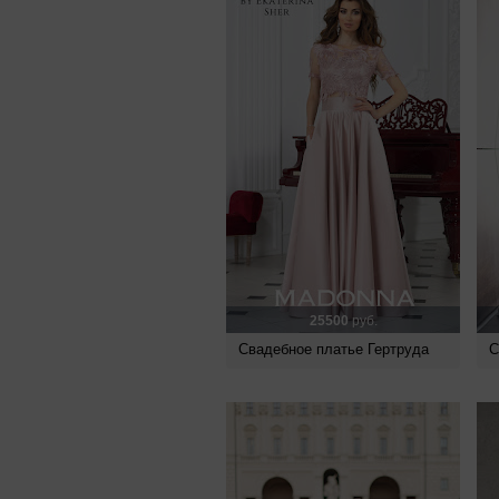
25500
руб.
Свадебное платье Гертруда
С