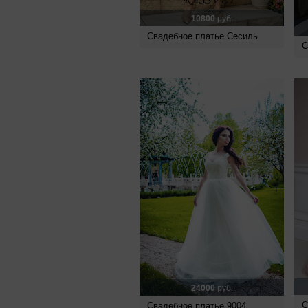
10800
руб.
Свадебное платье Сесиль
С
24000
руб.
С
Свадебное платье 9004