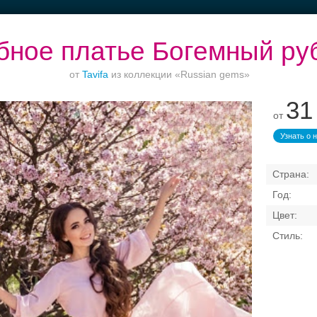
бное платье Богемный ру
от
Tavifa
из коллекции «Russian gems»
31
от
Ваш безупречный
Торжества за
Банкет в отеле
образ
городом
Узнать о 
Свадебные платья
Банкет
Транспорт
Кольц
я