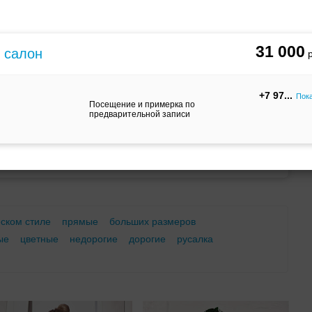
м
С корсетом
Ретро
Закрытые
31 000
й салон
+7 97
Пок
Посещение и примерка по
предварительной записи
Брючный
Платье-
А-силуэт
костюм
трансформер
еском стиле
прямые
больших размеров
ые
цветные
недорогие
дорогие
русалка