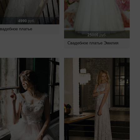
4990
руб.
вадебное платье
25000
руб.
Свадебное платье Эмилия