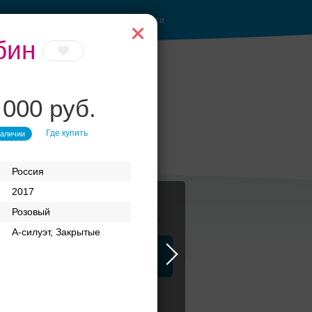
Войти
бин
 000 руб.
Где купить
наличии
Россия
2017
Розовый
Журнал
А-силуэт, Закрытые
а
ЗАГСы
Аксессуары