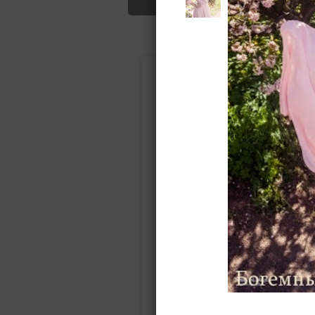
Подбор свад
Ампир
Прямое
(греческий)