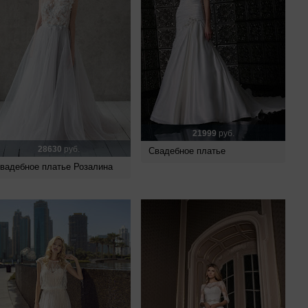
21999
руб.
28630
руб.
Свадебное платье
вадебное платье Розалина