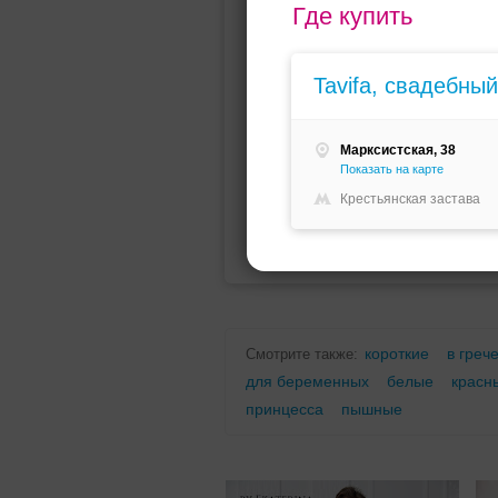
Где купить
Мини (короткое)
Со шлейфо
Tavifa, свадебны
Марксистская, 38
Показать на карте
Крестьянская застава
Для беременных
Для полных
короткие
в греч
Смотрите также:
для беременных
белые
красн
принцесса
пышные