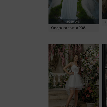
9990
руб.
С
Свадебное платье 9008