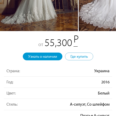
55,300
от
Узнать о наличии
Где купить
Страна:
Украина
Год:
2016
Цвет:
Белый
Стиль:
А-силуэт, Со шлейфом
Платье А-силуэт