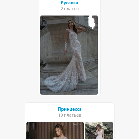
Русалка
2 платья
Принцесса
10 платьев