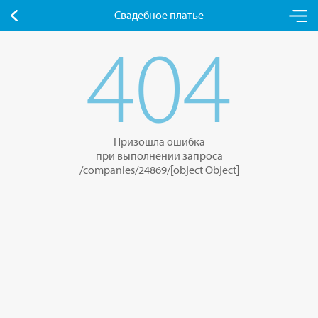
Свадебное платье
404
Призошла ошибка
при выполнении запроса
/companies/24869/[object Object]