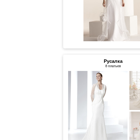
Русалка
8 платьев