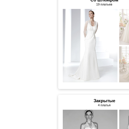
19 платьев
Закрытые
4 платья