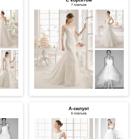
7 платьев
А-силуэт
6 платьев