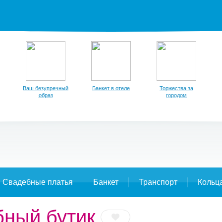
Ваш безупречный
Банкет в отеле
Торжества за
образ
городом
Свадебные платья
Банкет
Транспорт
Кольц
бный бутик