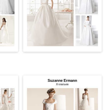
Suzanne Ermann
8 платьев