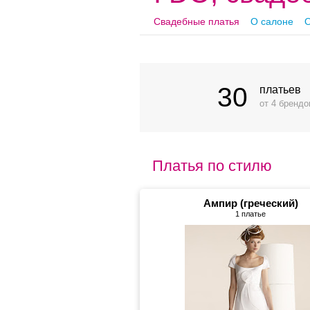
Свадебные платья
О салоне
О
30
платьев
от 4 брендо
Платья по стилю
Ампир (греческий)
1 платье