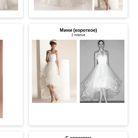
Мини (короткое)
2 платья
С корсетом