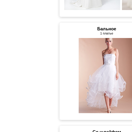
Бальное
1 платье
Со шлейфом