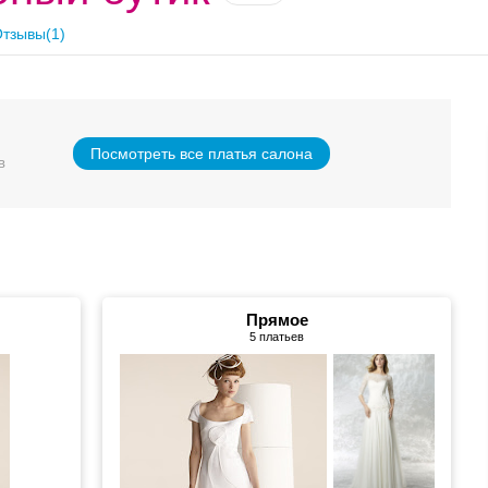
тзывы(1)
Посмотреть все платья салона
в
Прямое
5 платьев