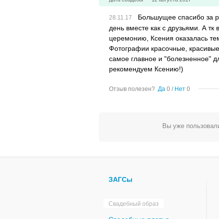
Большущее спасибо за ра
день вместе как с друзьями. А тк
церемонию, Ксения оказалась тем
Фотографии красочные, красивые, 
самое главное и "болезненное" д
рекомендуем Ксению!)
Отзыв полезен?
Да
0
/
Нет
0
Вы уже пользовали
ЗАГСы
Свадебный образ