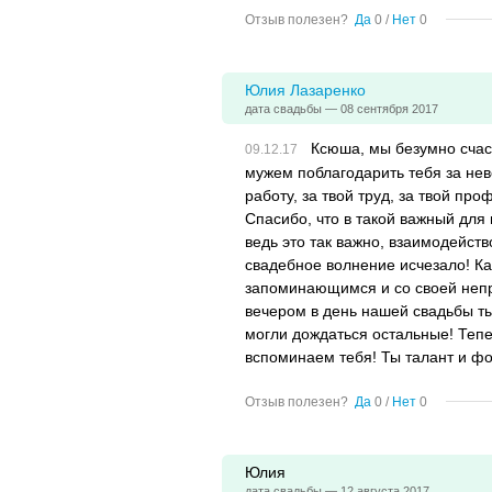
Отзыв полезен?
Да
0
/
Нет
0
Юлия Лазаренко
дата свадьбы — 08 сентября 2017
Ксюша, мы безумно счас
мужем поблагодарить тебя за не
работу, за твой труд, за твой п
Спасибо, что в такой важный для
ведь это так важно, взаимодейств
свадебное волнение исчезало! К
запоминающимся и со своей непр
вечером в день нашей свадьбы ты
могли дождаться остальные! Теп
вспоминаем тебя! Ты талант и ф
Отзыв полезен?
Да
0
/
Нет
0
Юлия
дата свадьбы — 12 августа 2017