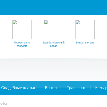
Торжества за
Ваш безупречный
Банкет в отеле
городом
образ
Свадебные платья
Банкет
Транспорт
Кольц
графы