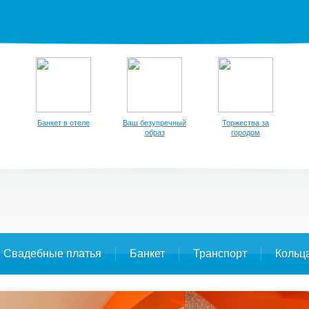
Банкет в отеле
Ваш безупречный
Торжества за
образ
городом
Свадебные платья
Банкет
Транспорт
Кольц