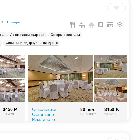
п.9
На карте
рта
Изготовление каравая
Оформление зала
ь
Свои напитки, фрукты, сладости
3450 Р.
Сокольники -
80 чел.
3450 Р.
за чел.
Останкино -
на банкет
за чел.
Измайлово