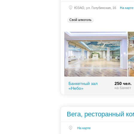
ЮЗАО, ул. Голубинская, 16
На карте
Свой алкоголь
Банкетный зал
50 чел.
«Рандеву»
на банкет
Банкетный зал
250 чел.
«Небо»
на банкет
«Плес»
25 чел.
на банкет
Вега, ресторанный к
На карте