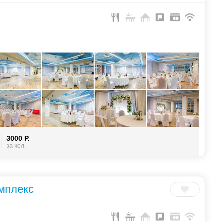
3000 Р.
Банкетный зал
100 чел.
3000 Р.
за чел.
«Посад»
на банкет
за чел.
3000 Р.
за чел.
3000 Р.
Банкетный зал
70 чел.
3000 Р.
за чел.
«Аквариум»
на банкет
за чел.
омплекс