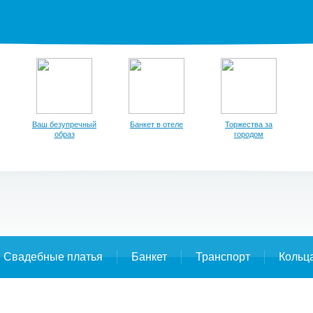
Ваш безупречный
Банкет в отеле
Торжества за
образ
городом
Свадебные платья
Банкет
Транспорт
Кольц