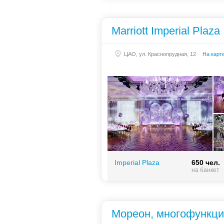
Marriott Imperial Plaza
Банкетный зал
400 чел.
«Михаил Светлов»
на банкет
ЦАО, ул. Краснопрудная, 12
На карт
Банкетный зал
200 чел.
«Московский»
на банкет
Imperial Plaza
650 чел.
на банкет
Мореон, многофункци