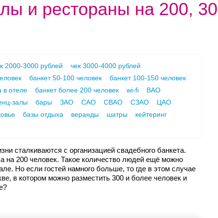
лы и рестораны на 200, 30
к 2000-3000 рублей
чек 3000-4000 рублей
человек
банкет 50-100 человек
банкет 100-150 человек
 в отеле
банкет более 200 человек
wi-fi
ВАО
енц-залы
бары
ЗАО
САО
СВАО
СЗАО
ЦАО
овье
базы отдыха
веранды
шатры
кейтеринг
изни сталкиваются с организацией свадебного банкета.
а на 200 человек. Такое количество людей ещё можно
ле. Но если гостей намного больше, то где в этом случае
кве, в котором можно разместить 300 и более человек и
е?