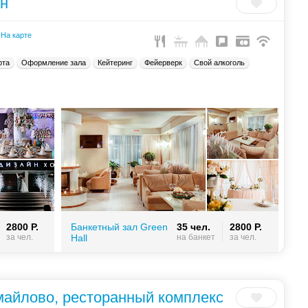
ан
На карте
рта
Оформление зала
Кейтеринг
Фейерверк
Свой алкоголь
2800 Р.
Банкетный зал Green
35 чел.
2800 Р.
за чел.
Hall
на банкет
за чел.
майлово, ресторанный комплекс