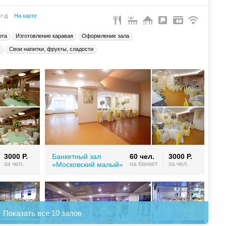
 г-д
На карте
рта
Изготовление каравая
Оформление зала
ь
Свои напитки, фрукты, сладости
3000 Р.
Банкетный зал
60 чел.
3000 Р.
за чел.
«Московский малый»
на банкет
за чел.
Показать все 10 залов