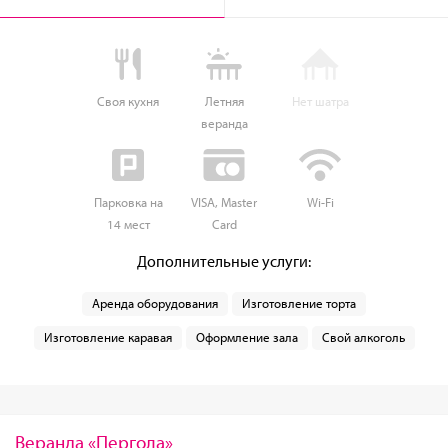
Своя кухня
Летняя
Нет шатра
веранда
Парковка на
VISA, Master
Wi-Fi
14 мест
Card
Дополнительные услуги:
Аренда оборудования
Изготовление торта
Изготовление каравая
Оформление зала
Свой алкоголь
Веранда «Пергола»