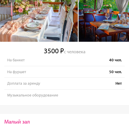
3500
с человека
На банкет
40
чел.
На фуршет
50
чел.
Доплата за аренду
Нет
Музыкальное оборудование
Малый зал