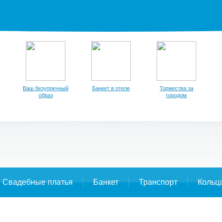
Ваш безупречный
Банкет в отеле
Торжества за
образ
городом
Свадебные платья
Банкет
Транспорт
Кольц