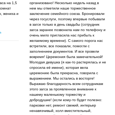
аса на 1,5
организовано! Несколько недель назад в
комнат
нем мы отметили наше торжественное
, жениха и
заключение семейного союза. Бронировали
через госуслуги, поэтому впервые побывали
в загсе только в день свадьбы (сотрудник
загса заранее позвонила нам по телефону и
ь
очень мило пригласила нас прибыть к
желаемому времени). С самого порога нас
встретили, все показали, помогли с
заполнением документов. И все провели
вовремя! Церемония была замечательной!
Молодая девушка (я как-то растерялась и не
спросила её имени), которая вела
церемонию была прекрасна, говорила с
выражением. Мы остались в восторге!
Выражаю благодарность всем сотрудникам
этого загса за проявленное внимание к
нашему маленькому торжеству и
добродушие! (если кому-то будет полезно:
парковки нет, ремонт свежий, интерьер
ненавязчивый, холл вместительный,