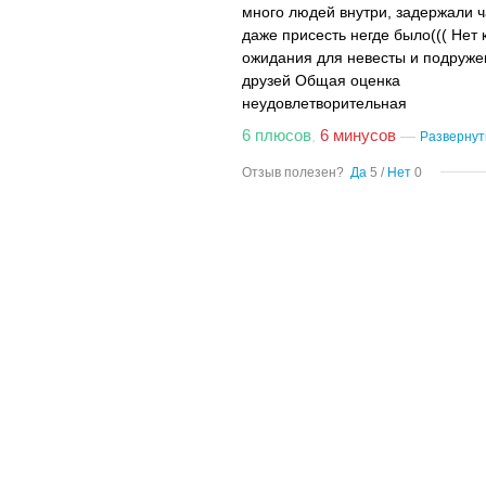
много людей внутри, задержали ч
даже присесть негде было((( Нет 
ожидания для невесты и подружек
друзей Общая оценка
неудовлетворительная
6 плюсов
6 минусов
,
—
Развернут
Отзыв полезен?
Да
5
/
Нет
0