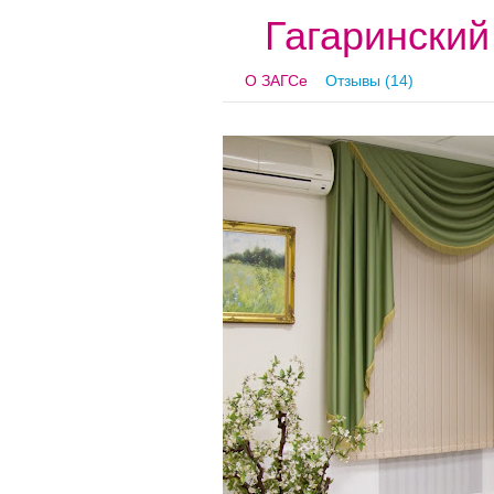
Гагарински
О ЗАГСе
Отзывы (14)