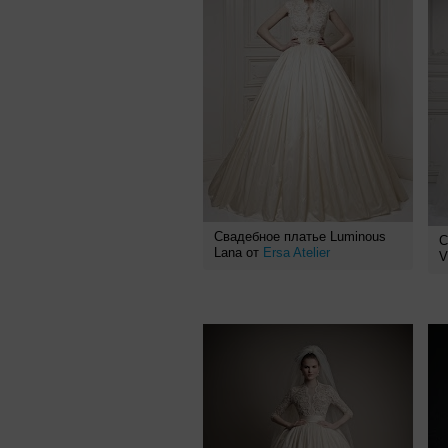
Свадебное платье Luminous
С
Lana от
Ersa Atelier
V