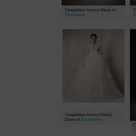
Свадебное платье Mavia от
С
Ersa Atelier
E
Свадебное платье Daring
Diana от
Ersa Atelier
С
A