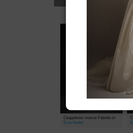
Для Вас найд
Свадебное платье Fabiola от
С
Ersa Atelier
E