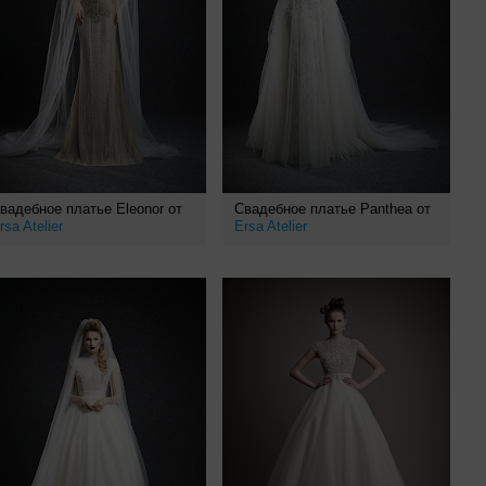
вадебное платье Eleonor от
Свадебное платье Panthea от
rsa Atelier
Ersa Atelier