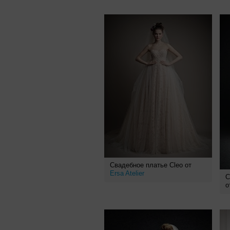
Свадебное платье Cleo от
Ersa Atelier
С
о