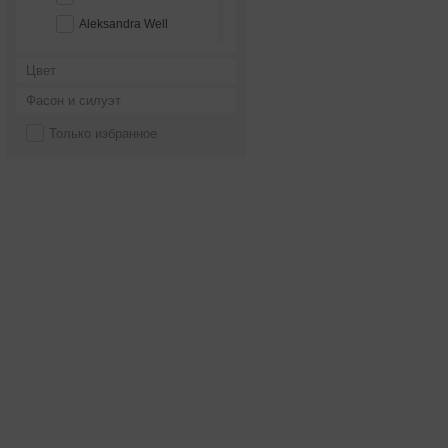
Aleksandra Well
Alena Goretskaya
Цвет
Alessandra Rinaudo
Фасон и силуэт
Alessandro couture
Только избранное
Alessandro'sL
Alessia bridal
Alfred Angelo
Alice Fashion
Alicia Cruz
Alla Saga
Allegresse
Allen Rich
Alleria belle
Allure Bridals
Alma Novia
Alteza