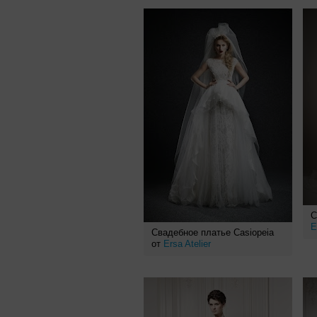
С
E
Свадебное платье Casiopeia
от
Ersa Atelier