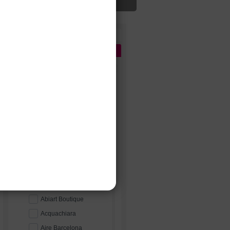
Цена
Бренды
1
Сбросить
ПОПУЛЯРНЫЕ
Sonesta
Edelweis
Pollardi
MillaNova
Наталья Романова
Rara Avis
A
Abiart Boutique
Acquachiara
Aire Barcelona