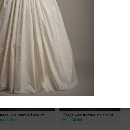
ено 43 платья
вадебное платье Leda от
Свадебное платье Meisho от
rsa Atelier
Ersa Atelier