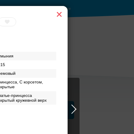
Войти
умыния
015
ремовый
инцесса, С корсетом,
акрытые
Журнал
латье-принцесса
крытый кружевной верх
а
ЗАГСы
Аксессуары