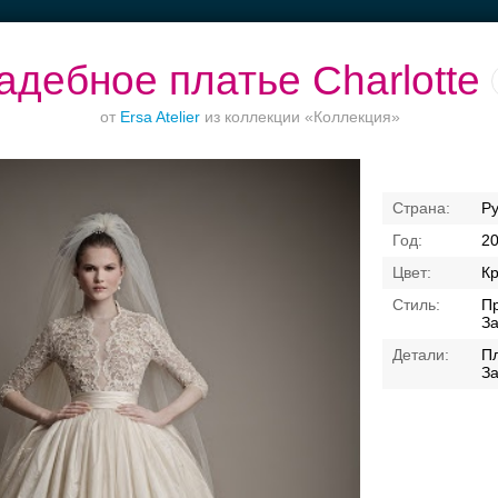
адебное платье Charlotte
от
Ersa Atelier
из коллекции «Коллекция»
Торжества за
Ваш безупречный
Банкет в отеле
Р
городом
образ
2
К
Пр
З
П
За
Свадебные платья
Банкет
Транспорт
Кольц
я