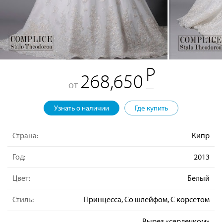
268,650
от
Узнать о наличии
Где купить
Страна:
Кипр
Год:
2013
Цвет:
Белый
Стиль:
Принцесса, Со шлейфом, С корсетом
Вырез «сердечком»