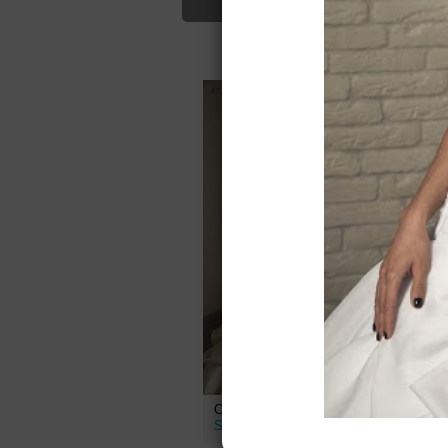
Для Вас найд
Свадебное платье 01351 от
С
Se-lena
S