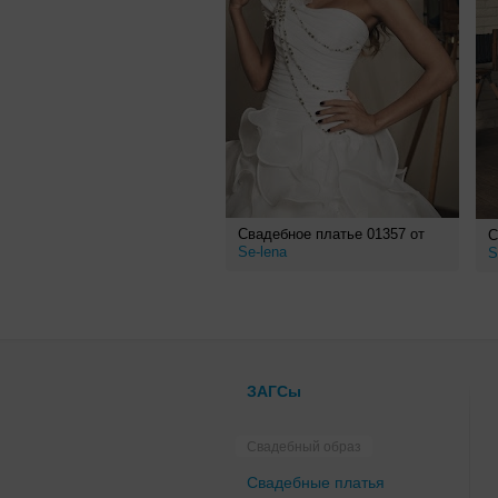
Свадебное платье 01357 от
С
Se-lena
S
ЗАГСы
Свадебный образ
Свадебные платья