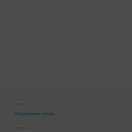
Atelier Aimee
Augusta Jones
Aurora couture
Aurye Mariages
Ave wedding
Avenue Diagonal
Ayna Kelly
B
Badgley Mischka Bride
Barbara Wedding
Barbaris
Belfaso
Кольца
Bella Bride
Обручальные кольца
Bellantuono
Bellezza e Lusso
Атрибуты
BeLoved