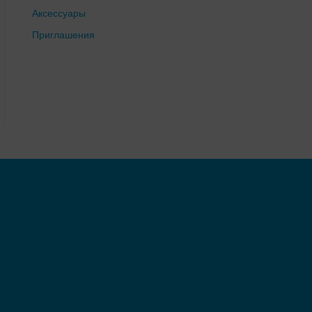
Аксессуары
Benjamin Roberts
Приглашения
Best bride
Betta la betta
Betta la betta
Biatriss gold
Bicici & Coty
Bizar Atelier
Blammo Biamo
Blamo Biamo
Blamo Biamo
Blue By Enzoani
Blunny
Blush
Bohemian Bride
Bolena
Bonny Bridal