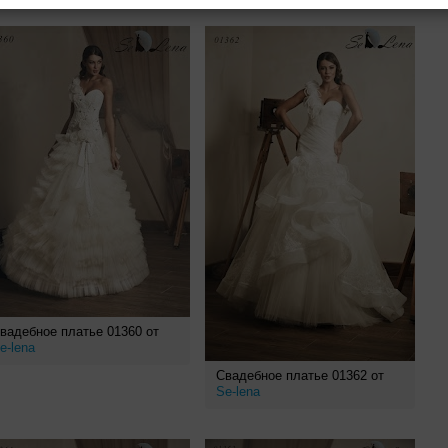
вадебное платье 01360 от
e-lena
Свадебное платье 01362 от
Se-lena