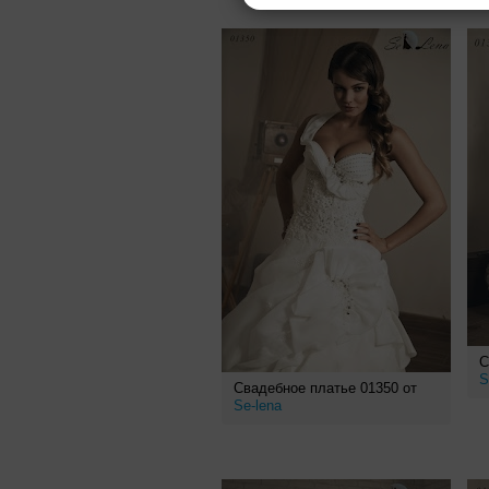
С
S
Свадебное платье 01350 от
Se-lena