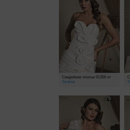
Свадебное платье 01359 от
С
Se-lena
S