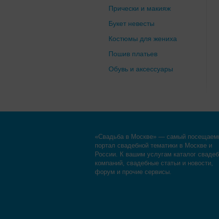
Прически и макияж
Букет невесты
Костюмы для жениха
Пошив платьев
Обувь и аксессуары
«Свадьба в Москве» — самый посещаем
портал свадебной тематики в Москве и
России. К вашим услугам каталог сваде
компаний, свадебные статьи и новости,
форум и прочие сервисы.