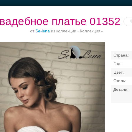
вадебное платье 01352
от
Se-lena
из коллекции «Коллекция»
Торжества за
Банкет в отеле
Ваш безупречный
городом
образ
Свадебные платья
Банкет
Транспорт
Кольц
я