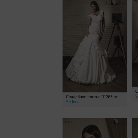
С
S
Свадебное платье 01363 от
Se-lena