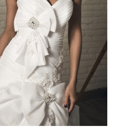
ено 14 платьев
Свадебное платье 01355 от
вадебное платье 01352 от
Se-lena
e-lena