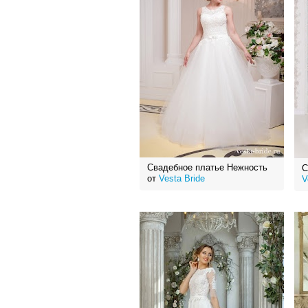
Свадебное платье Нежность
С
от
Vesta Bride
V