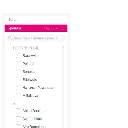
Цена
Бренды
1
Сбросить
ПОПУЛЯРНЫЕ
Rara Avis
Pollardi
Sonesta
Edelweis
Наталья Романова
MillaNova
A
Abiart Boutique
Acquachiara
Aire Barcelona