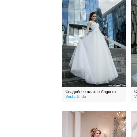
Свадебное платье Angie от
С
Vesta Bride
V