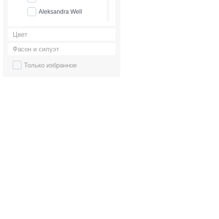
Aleksandra Well
Alena Goretskaya
Цвет
Alessandra Rinaudo
Фасон и силуэт
Alessandro couture
Только избранное
Alessandro'sL
Alessia bridal
Alfred Angelo
Alice Fashion
Alicia Cruz
Alla Saga
Allegresse
Allen Rich
Alleria belle
Allure Bridals
Alma Novia
Alteza