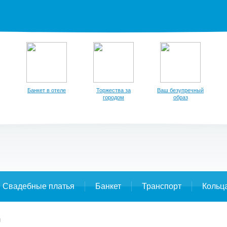
Банкет в отеле
Торжества за
Ваш безупречный
городом
образ
Свадебные платья
Банкет
Транспорт
Кольц
я