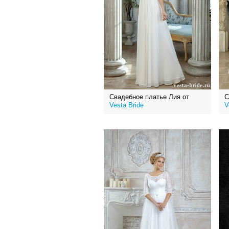
Свадебное платье Лия от
С
Vesta Bride
V