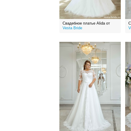
Свадебное платье Alida от
С
Vesta Bride
V