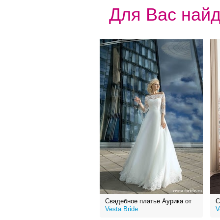
Для Вас найд
Свадебное платье Аурика от
С
Vesta Bride
V