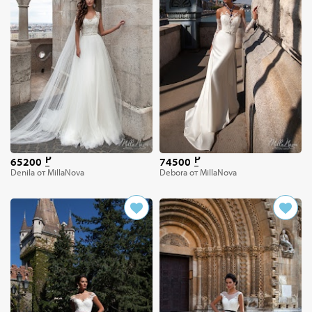
65200
74500
Denila от MillaNova
Debora от MillaNova