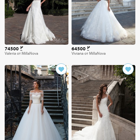
74500
64500
Valeria от MillaNova
Viviana от MillaNova