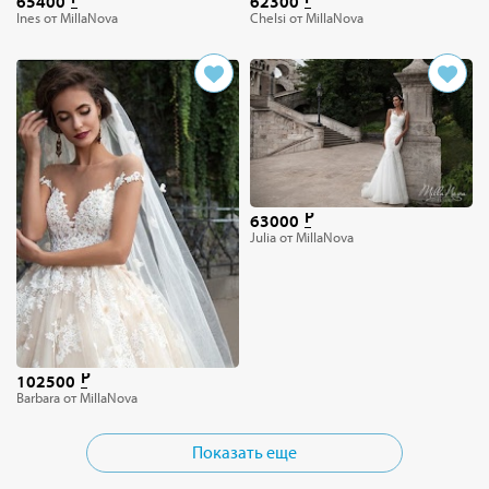
65400
62300
Ines от MillaNova
Chelsi от MillaNova
63000
Julia от MillaNova
102500
Barbara от MillaNova
Показать еще