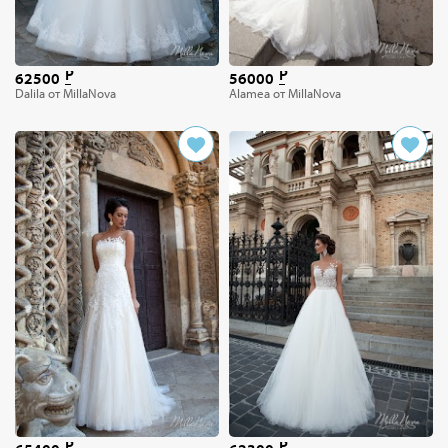
62500
56000
Dalila от MillaNova
Alamea от MillaNova