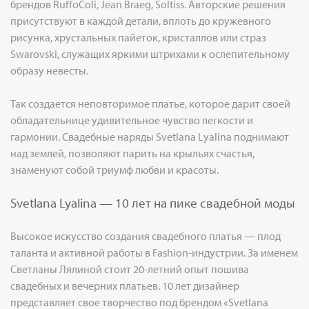
брендов RuffoColi, Jean Braeg, Soltiss. Авторские решения
присутствуют в каждой детали, вплоть до кружевного
рисунка, хрустальных пайеток, кристаллов или страз
Swarovski, служащих яркими штрихами к ослепительному
образу невесты.
Так создается неповторимое платье, которое дарит своей
обладательнице удивительное чувство легкости и
гармонии. Свадебные наряды Svetlana Lyalina поднимают
над землей, позволяют парить на крыльях счастья,
знаменуют собой триумф любви и красоты.
Svetlana Lyalina — 10 лет на пике свадебной моды
Высокое искусство создания свадебного платья — плод
таланта и активной работы в Fashion-индустрии. За именем
Светланы Лялиной стоит 20-летний опыт пошива
свадебных и вечерних платьев. 10 лет дизайнер
представляет свое творчество под брендом «Svetlana