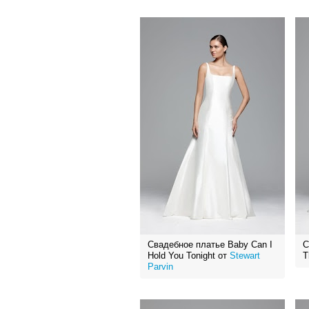
Свадебное платье Baby Can I
С
Hold You Tonight от
Stewart
T
Parvin