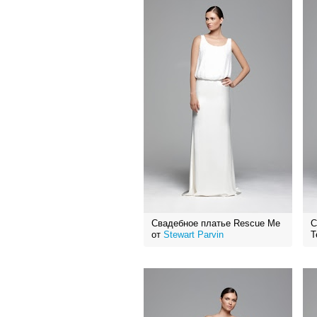
Свадебное платье Rescue Me
С
от
Stewart Parvin
T