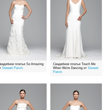
вадебное платье So Amazing
Свадебное платье Touch Me
т
Stewart Parvin
When We're Dancing от
Stewart
Parvin