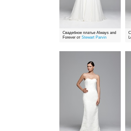
Свадебное платье Always and
С
Forever от
Stewart Parvin
L