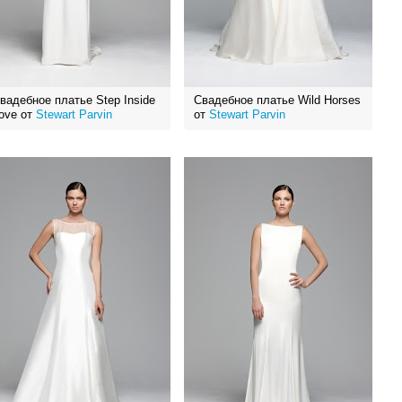
вадебное платье Step Inside
Свадебное платье Wild Horses
ove от
Stewart Parvin
от
Stewart Parvin