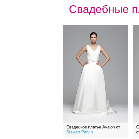
Свадебные пл
Свадебное платье Avalon от
С
Stewart Parvin
о