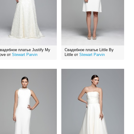
вадебное платье Justify My
Свадебное платье Little By
ove от
Stewart Parvin
Little от
Stewart Parvin