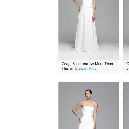
Свадебное платье More Than
С
This от
Stewart Parvin
о