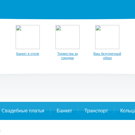
Банкет в отеле
Торжества за
Ваш безупречный
городом
образ
Свадебные платья
Банкет
Транспорт
Кольц
я