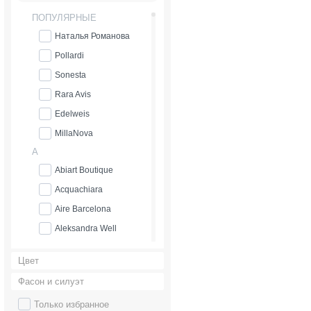
ПОПУЛЯРНЫЕ
Наталья Романова
Pollardi
Sonesta
Rara Avis
Edelweis
MillaNova
A
Abiart Boutique
Acquachiara
Aire Barcelona
Aleksandra Well
Alena Goretskaya
Цвет
Alessandra Rinaudo
Фасон и силуэт
Alessandro couture
Только избранное
Alessandro'sL