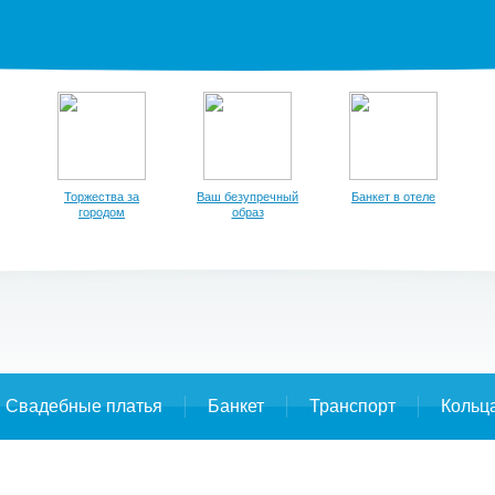
Торжества за
Ваш безупречный
Банкет в отеле
городом
образ
Свадебные платья
Банкет
Транспорт
Кольц