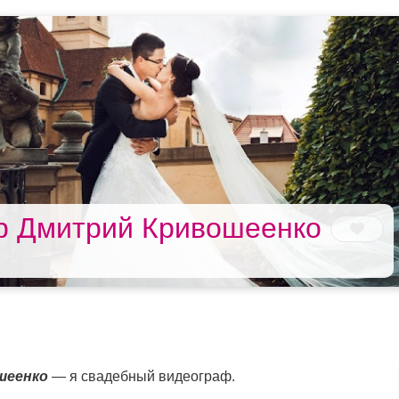
р Дмитрий Кривошеенко
шеенко
— я свадебный видеограф.