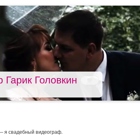
 Гарик Головкин
 я свадебный видеограф.