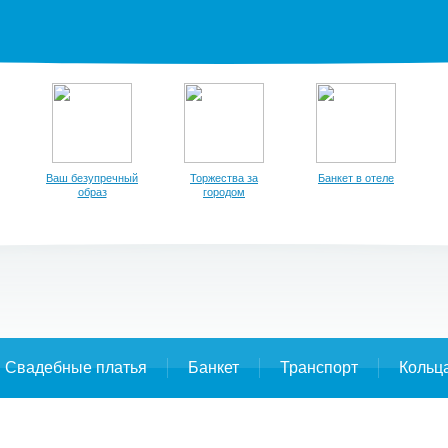
Ваш безупречный
Торжества за
Банкет в отеле
образ
городом
Свадебные платья
Банкет
Транспорт
Кольц