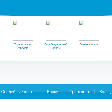
Торжества за
Ваш безупречный
Банкет в отеле
городом
образ
Свадебные платья
Банкет
Транспорт
Кольц