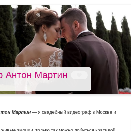
р Антон Мартин
нтон Мартин
— я свадебный видеограф в Москве и
 живые эмоции, только так можно добиться красивой