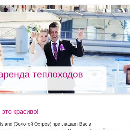
 аренда теплоходов
 это красиво!
sland (Золотой Остров) приглашает Вас в