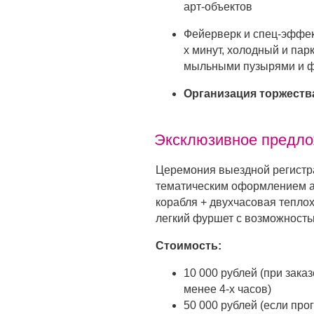
арт-объектов
Фейерверк и спец-эффект
х минут, холодный и пар
мыльными пузырями и 
Организация торжеств
Эксклюзивное предло
Церемония выездной регистр
тематическим оформлением ар
корабля + двухчасовая тепло
легкий фуршет с возможность
Стоимость:
10 000 рублей (при зака
менее 4-х часов)
50 000 рублей (если про