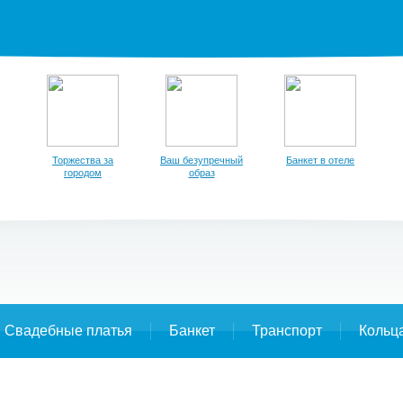
Торжества за
Ваш безупречный
Банкет в отеле
городом
образ
Свадебные платья
Банкет
Транспорт
Кольц