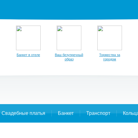
Банкет в отеле
Ваш безупречный
Торжества за
образ
городом
Свадебные платья
Банкет
Транспорт
Кольц