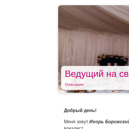
Ведущий на св
Описание
Добрый день!
Меня зовут
Игорь Боровски
вокалист.