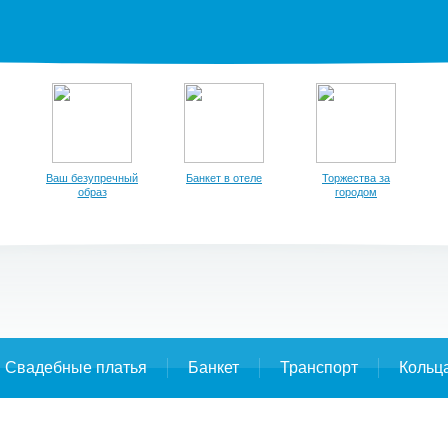
Ваш безупречный
Банкет в отеле
Торжества за
образ
городом
Свадебные платья
Банкет
Транспорт
Кольц