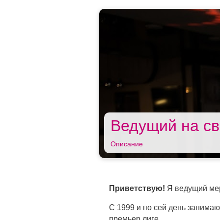
Ведущий на св
Описание
Приветствую!
Я ведущий ме
С 1999 и по сей день занимаю
премьер лиге.