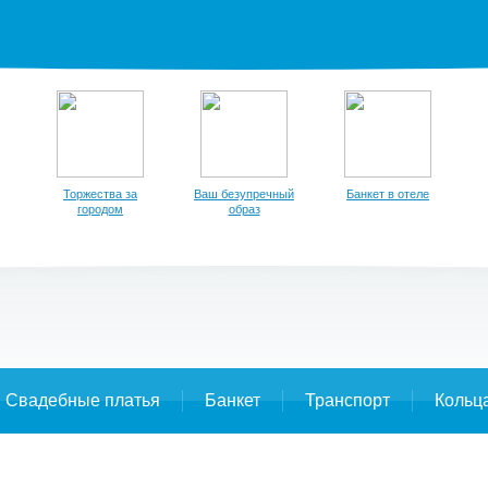
Торжества за
Ваш безупречный
Банкет в отеле
городом
образ
Свадебные платья
Банкет
Транспорт
Кольц