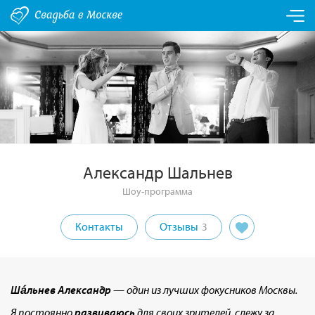
Александр Шальнев
Шоу-программа
Контакты
Отзывы
3
Шáльнев Александр
— один из лучших фокусников Москвы.
Я постоянно
развиваюсь
для своих зрителей, слежу за