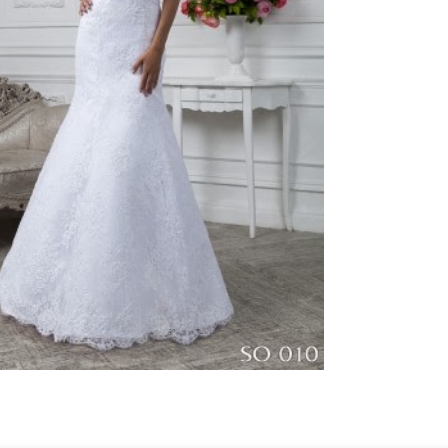
тья бренд Престиж
атья
Аксессуары
О салоне
Отзывы(4)
 14 платьев