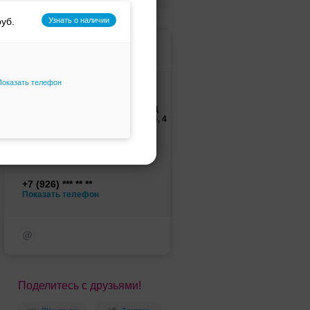
Узнать о наличии
Wedding-Kalinka, cалон
свадебной и вечерней моды
Показать телефон
Адрес
Героев Панфиловцев, 1 А ТЦ
«Оранжевый мир» пав.№416, 4
этаж
Показать на карте
Сходненская
+7 (926)
Показать телефон
Поделитесь с друзьями!