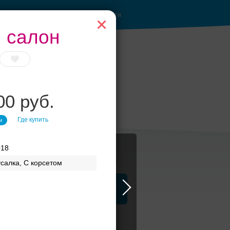
Войти
, cалон
00 руб.
Где купить
и
018
Журнал
салка, С корсетом
а
ЗАГСы
Аксессуары
и вечерней