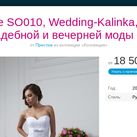
 SO010, Wedding-Kalinka
адебной и вечерней моды
от
Престиж
из коллекции «Коллекция»
Банкет в отеле
Ваш безупречный
Торжества за
18 5
образ
городом
от
Узнать о наличи
2
Ру
Свадебные платья
Банкет
Транспорт
Кольц
inka, cалон свадебной 