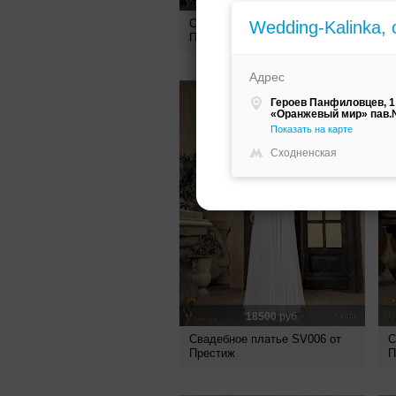
16000
руб.
Свадебное платье SV016 от
Wedding-Kalinka,
С
Престиж
П
Адрес
Героев Панфиловцев, 1
«Оранжевый мир» пав.№
Показать на карте
Сходненская
18500
руб.
Свадебное платье SV006 от
С
Престиж
П