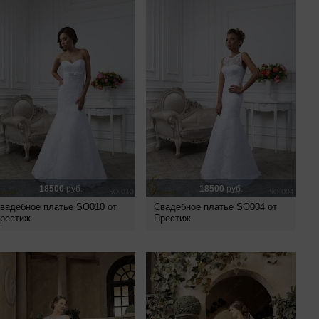
18500
руб.
18500
руб.
вадебное платье SO010 от
Свадебное платье SO004 от
рестиж
Престиж