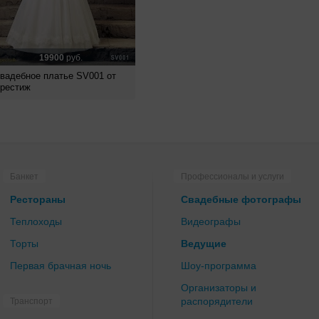
19900
руб.
вадебное платье SV001 от
рестиж
Банкет
Профессионалы и услуги
Рестораны
Свадебные фотографы
Теплоходы
Видеографы
Торты
Ведущие
Первая брачная ночь
Шоу-программа
Организаторы и
распорядители
Транспорт