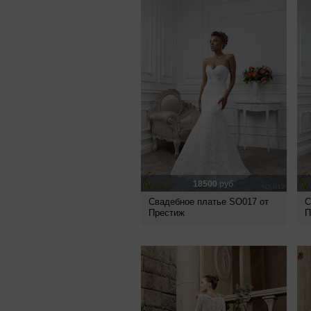
18500
руб.
Свадебное платье SO017 от
С
Престиж
П