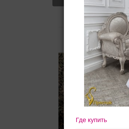
моды — пла
Свадебные платья
Вечерние пл
Для вас найдено
Назад
Где купить