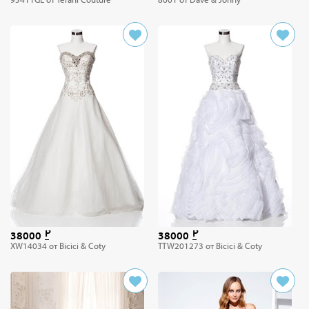
38000
38000
XW14034 от Bicici & Coty
TTW201273 от Bicici & Coty