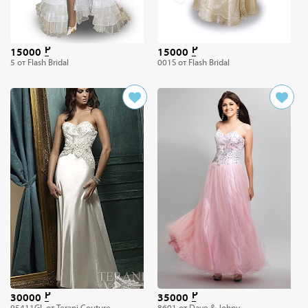
15000
15000
5 от Flash Bridal
001S от Flash Bridal
30000
35000
95411GL от Terani Couture
8601 от Dave & Johny