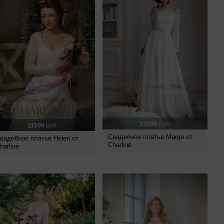
13500
руб.
11500
руб.
Свадебное платье Margo от
вадебное платье Helen от
Charline
harline