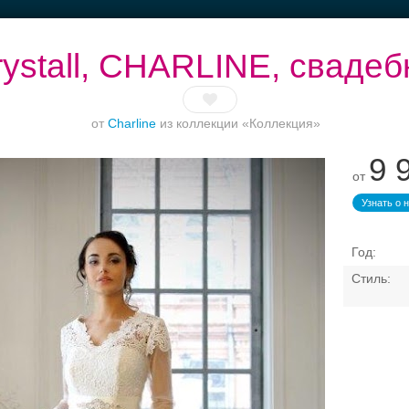
ystall, СHARLINE, сваде
от
Charline
из коллекции «Коллекция»
9 
Ваш безупречный
Банкет в отеле
Торжества за
от
образ
городом
Узнать о 
Свадебные платья
Банкет
Транспорт
Кольц
свадебный салон — пои