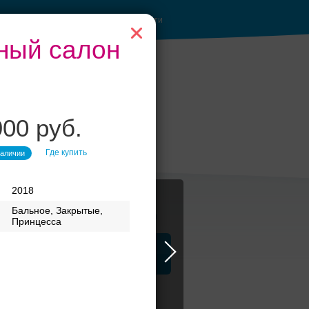
Войти
бный салон
900 руб.
Где купить
наличии
2018
Бальное, Закрытые,
Журнал
Принцесса
а
ЗАГСы
Аксессуары
ск платья