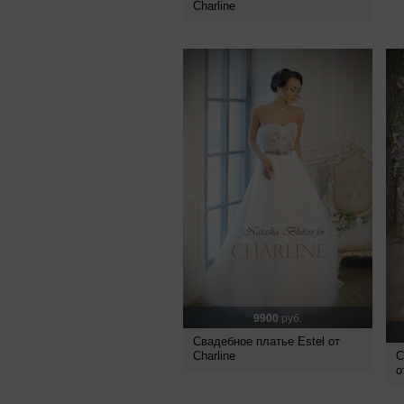
Charline
9900
руб.
Свадебное платье Estel от
Charline
С
о