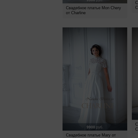
9900
руб.
С
C
Свадебное платье Mon Chery
от Charline
С
9900
руб.
C
Свадебное платье Mary от