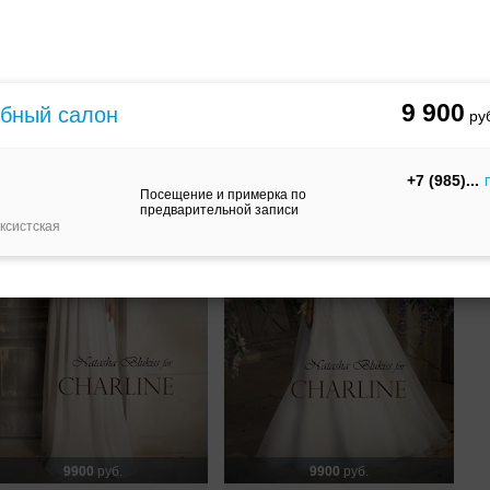
9900
руб.
9900
руб.
Свадебное платье Olga- spring
вадебное платье Olivia от
от Charline
harline
9 900
бный салон
+7 (985)
Посещение и примерка по
предварительной записи
ксистская
9900
руб.
9900
руб.