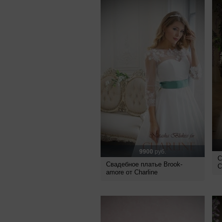
9900
руб.
С
Свадебное платье Brook-
C
amore от Charline