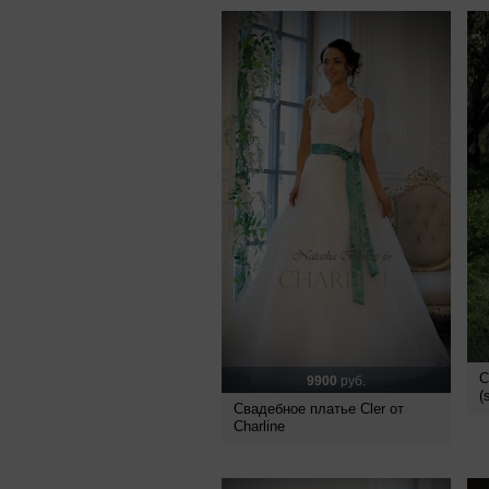
С
9900
руб.
(
Свадебное платье Cler от
Charline