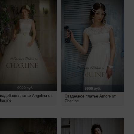
9900
руб.
9900
руб.
вадебное платье Angelina от
Свадебное платье Amore от
harline
Charline