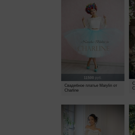
11500
руб.
С
Свадебное платье Marylin от
C
Charline